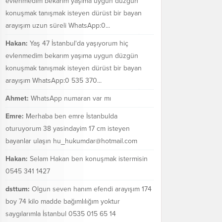
evlenmedim bekarım yaşıma uygun düzgün
konuşmak tanışmak isteyen dürüst bir bayan
arayışım uzun süreli WhatsApp:0...
Hakan:
Yaş 47 İstanbul'da yaşıyorum hiç
evlenmedim bekarım yaşıma uygun düzgün
konuşmak tanışmak isteyen dürüst bir bayan
arayışım WhatsApp:0 535 370...
Ahmet:
WhatsApp numaran var mı
Emre:
Merhaba ben emre İstanbulda
oturuyorum 38 yasindayim 17 cm isteyen
bayanlar ulaşın hu_hukumdar@hotmail.com
Hakan:
Selam Hakan ben konuşmak istermisin
0545 341 1427
dsttum:
Olgun seven hanım efendi arayışım 174
boy 74 kilo madde bağımlılığım yoktur
saygılarımla İstanbul 0535 015 65 14