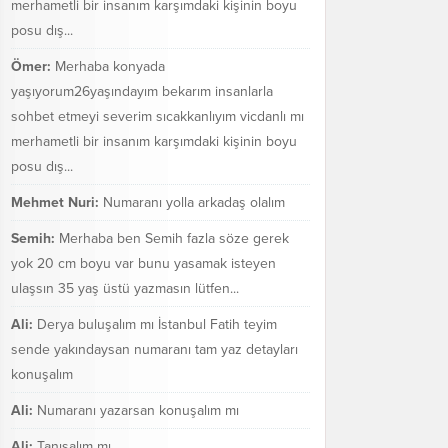
merhametli bir insanım karşımdaki kişinin boyu
posu dış...
Ömer:
Merhaba konyada
yaşıyorum26yaşındayım bekarım insanlarla
sohbet etmeyi severim sıcakkanlıyım vicdanlı mı
merhametli bir insanım karşımdaki kişinin boyu
posu dış...
Mehmet Nuri:
Numaranı yolla arkadaş olalım
Semih:
Merhaba ben Semih fazla söze gerek
yok 20 cm boyu var bunu yasamak isteyen
ulaşsın 35 yaş üstü yazmasın lütfen...
Ali:
Derya buluşalım mı İstanbul Fatih teyim
sende yakındaysan numaranı tam yaz detayları
konuşalım
Ali:
Numaranı yazarsan konuşalım mı
Ali:
Tanışalım mı