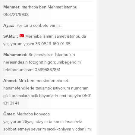
Mehmet:
merhaba ben Mehmet İstanbul
05372179938
Ayaz:
Her turlu sohbete varim..
SAMET:
Merhaba ismim samet istanbulda
yaşıyorum yaşım 33 0543 160 01 35
Muhammed:
Selamnasılsın İstanbul'un
neresindesin fotografınıgördümbegendim
telefonnumaram 05395867861
Ahmet:
Mrb ben mersinden ahmet
hanimefendilerle tanismak istiyorum numaram
gizli aramalara acik bayanlarin emrindeyim 0501
131 31 41
Ömer:
Merhaba konyada
yaşıyorum26yaşındayım bekarım insanlarla
sohbet etmeyi severim sıcakkanlıyım vicdanlı mı