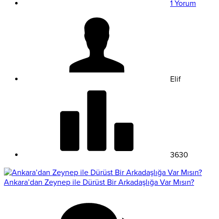
1 Yorum
Elif
3630
Ankara’dan Zeynep ile Dürüst Bir Arkadaşlığa Var Mısın?