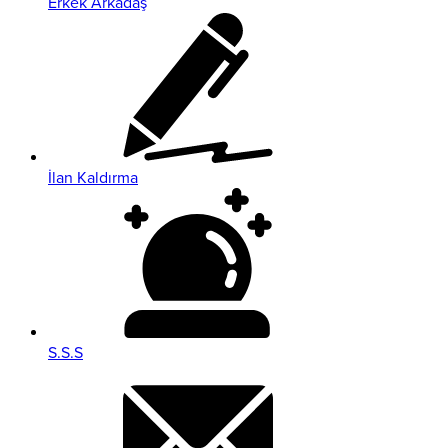
Erkek Arkadaş
İlan Kaldırma
S.S.S