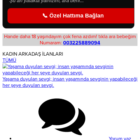
"Şu an yatakta yalnızım, ara beni..."
📞 Özel Hattıma Bağlan
Hande daha 18 yaşındayım çok fena azdım! tıkla ara bebeğim
Numaram:
003225889094
KADIN ARKADAŞ İLANLARI
TÜMÜ
Yaşama duyulan sevgi; insan yaşamında sevginin yapabileceği
her şeye duyulan sevgi.
Yorum yaz