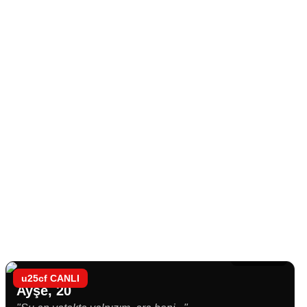
👁 874 kişi
CANLI
Ayşe, 20