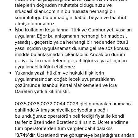
taleplerin doğrudan muhatabı olduğunuzu ve
arkadaslikilani.com’nin bu hususta herhangi bir
sorumluluğu bulunmadığını kabul, beyan ve taahhüt
etmiş olunursunuz.
İşbu Kullanım Koşullarına, Türkiye Cumhuriyeti yasaları
uygulanır. Eğer bu anlaşmanın herhangi bir maddesi,
yasadışı, geçersiz ya da herhangi bir nedenden ötürü
yasal açıdan uygulanamaz duruma gelirse söz konusu
madde bu anlaşmadan çıkarılabilir. Ancak bu durum
geriye kalan maddelerin geçerliliğini ve yasal açıdan
uygulanabilirliğini etkilemez.
Yukarıda yazılı hüküm ve hukuki ilişkilerin
uygulanmasından doğabilecek uyuşmazlıkların
çözümünde İstanbul Kartal Mahkemeleri ve İcra
Daireleri yetkili kılınmıştır.
0035,0038,0032,0044,0023 gibi numaraları aramanız
dahilinde Altmış saniyelik periyodlarla bağlı
bulunduğunuz operatörün belirlediği fiyat ile kendi
tarifeniz üzerinden ücretlendirilirsiniz. Ücretlendirme
tüm operatörlerden tüm vergiler dahil dakikası
18.74₺’dir. Ücretlendirme görüşmeye başladığınız andan