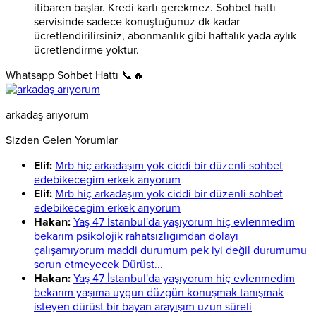
itibaren başlar. Kredi kartı gerekmez. Sohbet hattı
servisinde sadece konuştuğunuz dk kadar
ücretlendirilirsiniz, abonmanlık gibi haftalık yada aylık
ücretlendirme yoktur.
Whatsapp Sohbet Hattı 📞🔥
arkadaş arıyorum
Sizden Gelen Yorumlar
Elif:
Mrb hiç arkadaşım yok ciddi bir düzenli sohbet
edebikecegim erkek arıyorum
Elif:
Mrb hiç arkadaşım yok ciddi bir düzenli sohbet
edebikecegim erkek arıyorum
Hakan:
Yaş 47 İstanbul'da yaşıyorum hiç evlenmedim
bekarım psikolojik rahatsızlığımdan dolayı
çalışamıyorum maddi durumum pek iyi değil durumumu
sorun etmeyecek Dürüst...
Hakan:
Yaş 47 İstanbul'da yaşıyorum hiç evlenmedim
bekarım yaşıma uygun düzgün konuşmak tanışmak
isteyen dürüst bir bayan arayışım uzun süreli