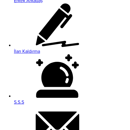
Erkek Arkadaş
İlan Kaldırma
S.S.S