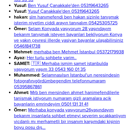
Yusuf:
Ben Yusuf Çanakkale'den 05319643265
Yusuf:
Yusuf Çanakkale'den 05319643265
hakan:
slm hanımefendi ben hakan sizinle tanışmak
isterim niyetim ciddi arayın tanışalım 05425305725
Ömer:
Selam Konyada yaşıyorum 28 yaşındayım
bekarım tanışmak isteyen bayanlari bekliyorum Konya
ve yakın çevresi illerde yasiyan bayanlar ulaşabilirsiniz
05461841738
Mehmet:
merhaba ben Mehmet İstanbul 05372179938
Ayaz:
Her turlu sohbete varim..
SAMET:
🇹🇷 Merhaba ismim samet istanbulda
yaşıyorum yaşım 33 0543 160 01 35
Muhammed:
Selamnasılsın İstanbul'un neresindesin
fotografınıgördümbegendim telefonnumaram
05395867861
Ahmet:
Mrb ben mersinden ahmet hanimefendilerle
tanismak istiyorum numaram gizli aramalara acik
bayanlarin emrindeyim 0501 131 31 41
Ömer:
Merhaba konyada yaşıyorum26yaşındayım
bekarım insanlarla sohbet etmeyi severim sıcakkanlıyım
vicdanlı mı merhametli bir insanım karşımdaki kişinin
boyu posu dış...