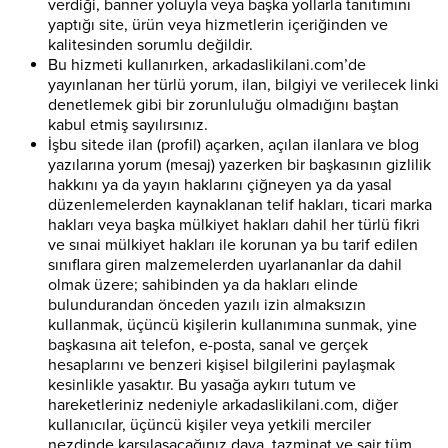
verdiği, banner yoluyla veya başka yollarla tanıtımını
yaptığı site, ürün veya hizmetlerin içeriğinden ve
kalitesinden sorumlu değildir.
Bu hizmeti kullanırken, arkadaslikilani.com’de
yayınlanan her türlü yorum, ilan, bilgiyi ve verilecek linki
denetlemek gibi bir zorunluluğu olmadığını baştan
kabul etmiş sayılırsınız.
İşbu sitede ilan (profil) açarken, açılan ilanlara ve blog
yazılarına yorum (mesaj) yazerken bir başkasının gizlilik
hakkını ya da yayın haklarını çiğneyen ya da yasal
düzenlemelerden kaynaklanan telif hakları, ticari marka
hakları veya başka mülkiyet hakları dahil her türlü fikri
ve sınai mülkiyet hakları ile korunan ya bu tarif edilen
sınıflara giren malzemelerden uyarlananlar da dahil
olmak üzere; sahibinden ya da hakları elinde
bulundurandan önceden yazılı izin almaksızın
kullanmak, üçüncü kişilerin kullanımına sunmak, yine
başkasına ait telefon, e-posta, sanal ve gerçek
hesaplarını ve benzeri kişisel bilgilerini paylaşmak
kesinlikle yasaktır. Bu yasağa aykırı tutum ve
hareketleriniz nedeniyle arkadaslikilani.com, diğer
kullanıcılar, üçüncü kişiler veya yetkili merciler
nezdinde karşılaşacağınız dava, tazminat ve sair tüm