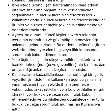
sonlandırma hakkını saklı tutar.
İşbu sitede üçüncü şahıslar tarafından idare edilen
internet sitelerine bağlantılar ve yönlendiriciler
sağlanmakta,üçüncü kişilere ait sitelerdeki içerik
kullanılmaktadır. Üçüncü kişilere ait sitelerdeki bilgiler,
ürünler ve hizmetler hiçbir şekilde işletilmemekte ve
denetlememektedir.
Ayrıca, bu durum üçüncü kişilerin web sitelerinin
içeriğinin doğruluğu ve güvenirliğinin onaylandığı
anlamına gelmemektedir. Bu nedenle üçüncü kişilerin
web sitelerinde yer alan bilgi veya fikir konusunda
sorumluluk kabul edilmemektedir.
Yine üçüncü kişilerin siteye verdikleri linklerin web
içeriklerinin doğruluğu ve güvenilirliğinin tarafımızdan
onaylandığı anlamı da asla çıkarılmamalıdır.
Kullanıcılar, arkadaslikilani.com’da herhangi bir içerik
veya iletişim sistemini kullanırken üçüncü şahısların
yasal haklarını hiçbir şekilde ihlal etmemekle
yükümlüdür. arkadaslikilani.com bu gibi ihlallerle ilgili
olarak hiçbir hukuki ve cezai sorumluluk kabul
etmemektedir ve bu ihlallerden doğabilecek her türlü
hukuki ve cezai sorumluluk münhasıran Kullanıcıya
aittir.