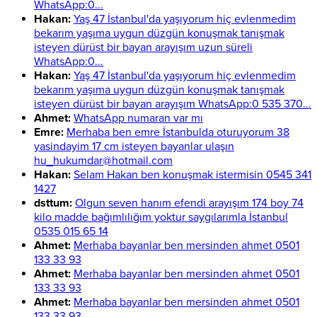
WhatsApp:0...
Hakan:
Yaş 47 İstanbul'da yaşıyorum hiç evlenmedim
bekarım yaşıma uygun düzgün konuşmak tanışmak
isteyen dürüst bir bayan arayışım uzun süreli
WhatsApp:0...
Hakan:
Yaş 47 İstanbul'da yaşıyorum hiç evlenmedim
bekarım yaşıma uygun düzgün konuşmak tanışmak
isteyen dürüst bir bayan arayışım WhatsApp:0 535 370...
Ahmet:
WhatsApp numaran var mı
Emre:
Merhaba ben emre İstanbulda oturuyorum 38
yasindayim 17 cm isteyen bayanlar ulaşın
hu_hukumdar@hotmail.com
Hakan:
Selam Hakan ben konuşmak istermisin 0545 341
1427
dsttum:
Olgun seven hanım efendi arayışım 174 boy 74
kilo madde bağımlılığım yoktur saygılarımla İstanbul
0535 015 65 14
Ahmet:
Merhaba bayanlar ben mersinden ahmet 0501
133 33 93
Ahmet:
Merhaba bayanlar ben mersinden ahmet 0501
133 33 93
Ahmet:
Merhaba bayanlar ben mersinden ahmet 0501
133 33 93