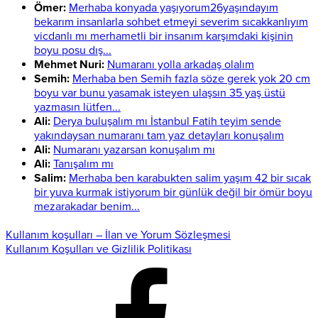
Ömer:
Merhaba konyada yaşıyorum26yaşındayım
bekarım insanlarla sohbet etmeyi severim sıcakkanlıyım
vicdanlı mı merhametli bir insanım karşımdaki kişinin
boyu posu dış...
Mehmet Nuri:
Numaranı yolla arkadaş olalım
Semih:
Merhaba ben Semih fazla söze gerek yok 20 cm
boyu var bunu yasamak isteyen ulaşsın 35 yaş üstü
yazmasın lütfen...
Ali:
Derya buluşalım mı İstanbul Fatih teyim sende
yakındaysan numaranı tam yaz detayları konuşalım
Ali:
Numaranı yazarsan konuşalım mı
Ali:
Tanışalım mı
Salim:
Merhaba ben karabukten salim yaşım 42 bir sıcak
bir yuva kurmak istiyorum bir günlük değil bir ömür boyu
mezarakadar benim...
Kullanım koşulları – İlan ve Yorum Sözleşmesi
Kullanım Koşulları ve Gizlilik Politikası