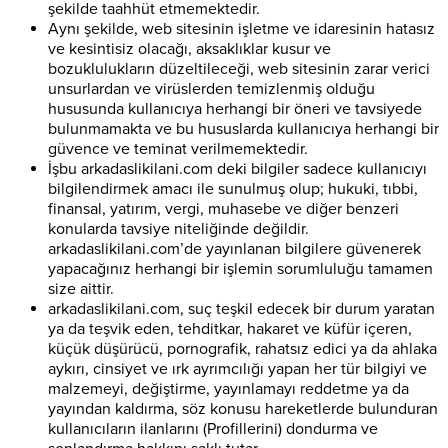
şekilde taahhüt etmemektedir.
Aynı şekilde, web sitesinin işletme ve idaresinin hatasız
ve kesintisiz olacağı, aksaklıklar kusur ve
bozuklulukların düzeltileceği, web sitesinin zarar verici
unsurlardan ve virüslerden temizlenmiş olduğu
hususunda kullanıcıya herhangi bir öneri ve tavsiyede
bulunmamakta ve bu hususlarda kullanıcıya herhangi bir
güvence ve teminat verilmemektedir.
İşbu arkadaslikilani.com deki bilgiler sadece kullanıcıyı
bilgilendirmek amacı ile sunulmuş olup; hukuki, tıbbi,
finansal, yatırım, vergi, muhasebe ve diğer benzeri
konularda tavsiye niteliğinde değildir.
arkadaslikilani.com’de yayınlanan bilgilere güvenerek
yapacağınız herhangi bir işlemin sorumluluğu tamamen
size aittir.
arkadaslikilani.com, suç teşkil edecek bir durum yaratan
ya da teşvik eden, tehditkar, hakaret ve küfür içeren,
küçük düşürücü, pornografik, rahatsız edici ya da ahlaka
aykırı, cinsiyet ve ırk ayrımcılığı yapan her tür bilgiyi ve
malzemeyi, değiştirme, yayınlamayı reddetme ya da
yayından kaldırma, söz konusu hareketlerde bulunduran
kullanıcıların ilanlarını (Profillerini) dondurma ve