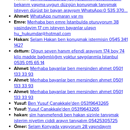
bekarım yaşıma uygun düzgün konuşmak tanışmak
isteyen dürüst bir bayan arayışım WhatsApp:0 535 370...
Ahmet:
WhatsApp numaran var mı
Emre:
Merhaba ben emre İstanbulda oturuyorum 38
yasindayim 17 cm isteyen bayanlar ulaşın
hu_hukumdar@hotmail.com
Hakan:
Selam Hakan ben konuşmak istermisin 0545 341
1427
dsttum:
Olgun seven hanım efendi arayışım 174 boy 74
kilo madde bağımlılığım yoktur saygılarımla İstanbul
0535 015 65 14
Ahmet:
Merhaba bayanlar ben mersinden ahmet 0501
133 33 93
Ahmet:
Merhaba bayanlar ben mersinden ahmet 0501
133 33 93
Ahmet:
Merhaba bayanlar ben mersinden ahmet 0501
133 33 93
Yusuf:
Ben Yusuf Çanakkale'den 05319643265
Yusuf:
Yusuf Çanakkale'den 05319643265
hakan:
slm hanımefendi ben hakan sizinle tanışmak
isterim niyetim ciddi arayın tanışalım 05425305725
Ömer:
Selam Konyada yaşıyorum 28 yaşındayım