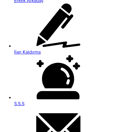
Erkek Arkadaş
İlan Kaldırma
S.S.S