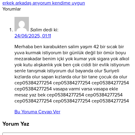
erkek arkadaş arıyorum kendime uygun
Yorumlar
Salim
dedi ki:
24/06/2025, 01:11
Merhaba ben karabukten salim yaşım 42 bir sıcak bir
yuva kurmak istiyorum bir günlük değil bir ömür boyu
mezarakadar benim içki yok kumar yok sigara yok alkol
yok kutu alışkanlık yok ben çok ciddi bir evlik istiyorum
senle tanışmak istiyorum dul bayanda olur Suriyeli
kızlarda olur sapan kızlarda olur bir tane çocuk da olur
cep05384277254 cep05384277254 cep05384277254
cep05384277254 vasapa varmi varsa vasapa ekle
mesaz yaz bek cep05384277254 cep05384277254
cep05384277254 cep05384277254 cep05384277254
Bu Yoruma Cevap Ver
Yorum Yaz