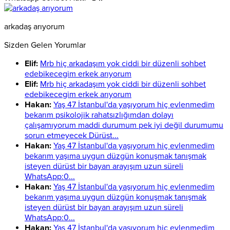
arkadaş arıyorum
Sizden Gelen Yorumlar
Elif:
Mrb hiç arkadaşım yok ciddi bir düzenli sohbet
edebikecegim erkek arıyorum
Elif:
Mrb hiç arkadaşım yok ciddi bir düzenli sohbet
edebikecegim erkek arıyorum
Hakan:
Yaş 47 İstanbul'da yaşıyorum hiç evlenmedim
bekarım psikolojik rahatsızlığımdan dolayı
çalışamıyorum maddi durumum pek iyi değil durumumu
sorun etmeyecek Dürüst...
Hakan:
Yaş 47 İstanbul'da yaşıyorum hiç evlenmedim
bekarım yaşıma uygun düzgün konuşmak tanışmak
isteyen dürüst bir bayan arayışım uzun süreli
WhatsApp:0...
Hakan:
Yaş 47 İstanbul'da yaşıyorum hiç evlenmedim
bekarım yaşıma uygun düzgün konuşmak tanışmak
isteyen dürüst bir bayan arayışım uzun süreli
WhatsApp:0...
Hakan:
Yaş 47 İstanbul'da yaşıyorum hiç evlenmedim