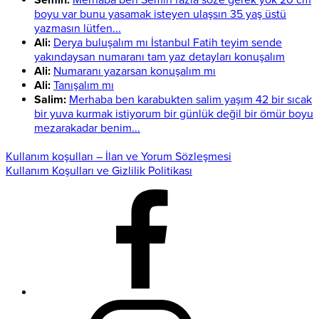
Semih:
Merhaba ben Semih fazla söze gerek yok 20 cm
boyu var bunu yasamak isteyen ulaşsın 35 yaş üstü
yazmasın lütfen...
Ali:
Derya buluşalım mı İstanbul Fatih teyim sende
yakındaysan numaranı tam yaz detayları konuşalım
Ali:
Numaranı yazarsan konuşalım mı
Ali:
Tanışalım mı
Salim:
Merhaba ben karabukten salim yaşım 42 bir sıcak
bir yuva kurmak istiyorum bir günlük değil bir ömür boyu
mezarakadar benim...
Kullanım koşulları – İlan ve Yorum Sözleşmesi
Kullanım Koşulları ve Gizlilik Politikası