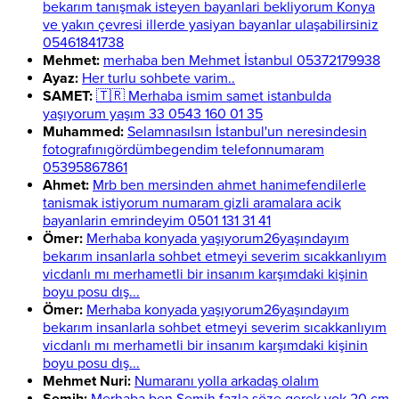
bekarım tanışmak isteyen bayanlari bekliyorum Konya
ve yakın çevresi illerde yasiyan bayanlar ulaşabilirsiniz
05461841738
Mehmet:
merhaba ben Mehmet İstanbul 05372179938
Ayaz:
Her turlu sohbete varim..
SAMET:
🇹🇷 Merhaba ismim samet istanbulda
yaşıyorum yaşım 33 0543 160 01 35
Muhammed:
Selamnasılsın İstanbul'un neresindesin
fotografınıgördümbegendim telefonnumaram
05395867861
Ahmet:
Mrb ben mersinden ahmet hanimefendilerle
tanismak istiyorum numaram gizli aramalara acik
bayanlarin emrindeyim 0501 131 31 41
Ömer:
Merhaba konyada yaşıyorum26yaşındayım
bekarım insanlarla sohbet etmeyi severim sıcakkanlıyım
vicdanlı mı merhametli bir insanım karşımdaki kişinin
boyu posu dış...
Ömer:
Merhaba konyada yaşıyorum26yaşındayım
bekarım insanlarla sohbet etmeyi severim sıcakkanlıyım
vicdanlı mı merhametli bir insanım karşımdaki kişinin
boyu posu dış...
Mehmet Nuri:
Numaranı yolla arkadaş olalım