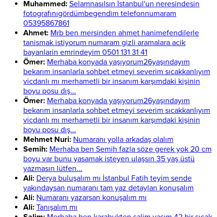
Muhammed:
Selamnasılsın İstanbul'un neresindesin
fotografınıgördümbegendim telefonnumaram
05395867861
Ahmet:
Mrb ben mersinden ahmet hanimefendilerle
tanismak istiyorum numaram gizli aramalara acik
bayanlarin emrindeyim 0501 131 31 41
Ömer:
Merhaba konyada yaşıyorum26yaşındayım
bekarım insanlarla sohbet etmeyi severim sıcakkanlıyım
vicdanlı mı merhametli bir insanım karşımdaki kişinin
boyu posu dış...
Ömer:
Merhaba konyada yaşıyorum26yaşındayım
bekarım insanlarla sohbet etmeyi severim sıcakkanlıyım
vicdanlı mı merhametli bir insanım karşımdaki kişinin
boyu posu dış...
Mehmet Nuri:
Numaranı yolla arkadaş olalım
Semih:
Merhaba ben Semih fazla söze gerek yok 20 cm
boyu var bunu yasamak isteyen ulaşsın 35 yaş üstü
yazmasın lütfen...
Ali:
Derya buluşalım mı İstanbul Fatih teyim sende
yakındaysan numaranı tam yaz detayları konuşalım
Ali:
Numaranı yazarsan konuşalım mı
Ali:
Tanışalım mı