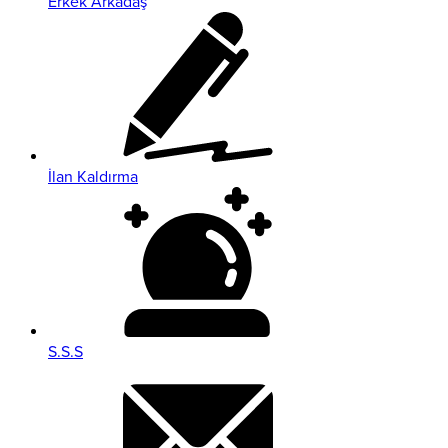
Erkek Arkadaş
İlan Kaldırma
S.S.S