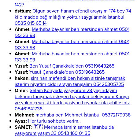
1427
dsttum:
Olgun seven hanım efendi arayışım 174 boy 74
kilo madde bağımlılığım yoktur saygılarımla İstanbul
0535 015 65 14
Ahmet:
Merhaba bayanlar ben mersinden ahmet 0501
133 33 93
Ahmet:
Merhaba bayanlar ben mersinden ahmet 0501
133 33 93
Ahmet:
Merhaba bayanlar ben mersinden ahmet 0501
133 33 93
Yusuf:
Ben Yusuf Çanakkale'den 05319643265
Yusuf:
Yusuf Çanakkale'den 05319643265
hakan:
slm hanımefendi ben hakan sizinle tanışmak
isterim niyetim ciddi arayın tanışalım 05425305725
Ömer:
Selam Konyada yaşıyorum 28 yaşındayım
bekarım tanışmak isteyen bayanlari bekliyorum Konya
ve yakın çevresi illerde yasiyan bayanlar ulaşabilirsiniz
05461841738
Mehmet:
merhaba ben Mehmet İstanbul 05372179938
Ayaz:
Her turlu sohbete varim..
SAMET:
🇹🇷 Merhaba ismim samet istanbulda
yaşıyorum yaşım 33 0543 160 01 35