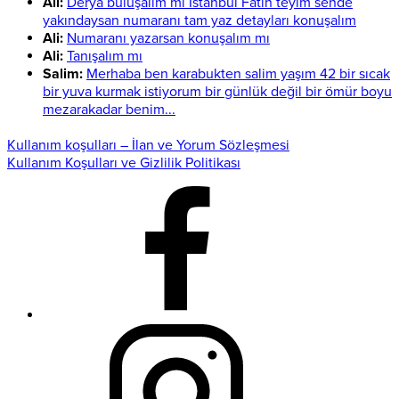
Ali:
Derya buluşalım mı İstanbul Fatih teyim sende
yakındaysan numaranı tam yaz detayları konuşalım
Ali:
Numaranı yazarsan konuşalım mı
Ali:
Tanışalım mı
Salim:
Merhaba ben karabukten salim yaşım 42 bir sıcak
bir yuva kurmak istiyorum bir günlük değil bir ömür boyu
mezarakadar benim...
Kullanım koşulları – İlan ve Yorum Sözleşmesi
Kullanım Koşulları ve Gizlilik Politikası