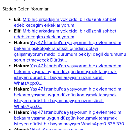
Sizden Gelen Yorumlar
Elif:
Mrb hiç arkadaşım yok ciddi bir düzenli sohbet
edebikecegim erkek arıyorum
Elif:
Mrb hiç arkadaşım yok ciddi bir düzenli sohbet
edebikecegim erkek arıyorum
Hakan:
Yaş 47 İstanbul'da yaşıyorum hiç evlenmedim
bekarım psikolojik rahatsızlığımdan dolayı
çalışamıyorum maddi durumum pek iyi değil durumumu
sorun etmeyecek Dürüst...
Hakan:
Yaş 47 İstanbul'da yaşıyorum hiç evlenmedim
bekarım yaşıma uygun düzgün konuşmak tanışmak
isteyen dürüst bir bayan arayışım uzun süreli
WhatsApp:0...
Hakan:
Yaş 47 İstanbul'da yaşıyorum hiç evlenmedim
bekarım yaşıma uygun düzgün konuşmak tanışmak
isteyen dürüst bir bayan arayışım uzun süreli
WhatsApp:0...
Hakan:
Yaş 47 İstanbul'da yaşıyorum hiç evlenmedim
bekarım yaşıma uygun düzgün konuşmak tanışmak
isteyen dürüst bir bayan arayışım WhatsApp:0 535 370...
Ahmet:
WhatsApp numaran var mı