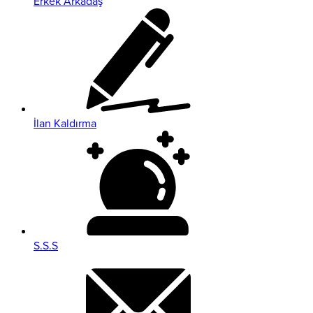
Erkek Arkadaş
İlan Kaldırma
S.S.S