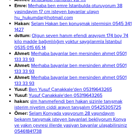
Emre:
Merhaba ben emre İstanbulda oturuyorum 38
yasindayim 17 cm isteyen bayanlar ulaşın
hu_hukumdar@hotmail.com
Hakan:
Selam Hakan ben konuşmak istermisin 0545 341
1427
dsttum:
Olgun seven hanım efendi arayışım 174 boy 74
kilo madde bağımlılığım yoktur saygılarımla İstanbul
0535 015 65 14
Ahmet:
Merhaba bayanlar ben mersinden ahmet 0501
133 33 93
Ahmet:
Merhaba bayanlar ben mersinden ahmet 0501
133 33 93
Ahmet:
Merhaba bayanlar ben mersinden ahmet 0501
133 33 93
Yusuf:
Ben Yusuf Çanakkale'den 05319643265
Yusuf:
Yusuf Çanakkale'den 05319643265
hakan:
slm hanımefendi ben hakan sizinle tanışmak
isterim niyetim ciddi arayın tanışalım 05425305725
Ömer:
Selam Konyada yaşıyorum 28 yaşındayım
bekarım tanışmak isteyen bayanlari bekliyorum Konya
ve yakın çevresi illerde yasiyan bayanlar ulaşabilirsiniz
05461841738