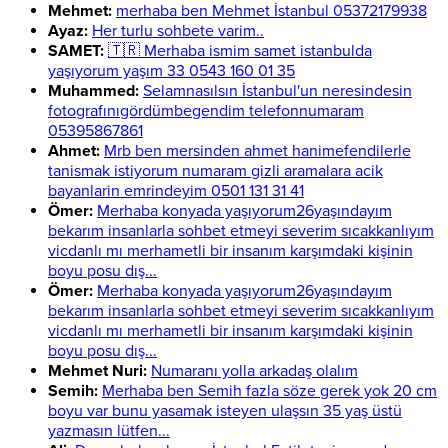
Mehmet:
merhaba ben Mehmet İstanbul 05372179938
Ayaz:
Her turlu sohbete varim..
SAMET:
🇹🇷 Merhaba ismim samet istanbulda
yaşıyorum yaşım 33 0543 160 01 35
Muhammed:
Selamnasılsın İstanbul'un neresindesin
fotografınıgördümbegendim telefonnumaram
05395867861
Ahmet:
Mrb ben mersinden ahmet hanimefendilerle
tanismak istiyorum numaram gizli aramalara acik
bayanlarin emrindeyim 0501 131 31 41
Ömer:
Merhaba konyada yaşıyorum26yaşındayım
bekarım insanlarla sohbet etmeyi severim sıcakkanlıyım
vicdanlı mı merhametli bir insanım karşımdaki kişinin
boyu posu dış...
Ömer:
Merhaba konyada yaşıyorum26yaşındayım
bekarım insanlarla sohbet etmeyi severim sıcakkanlıyım
vicdanlı mı merhametli bir insanım karşımdaki kişinin
boyu posu dış...
Mehmet Nuri:
Numaranı yolla arkadaş olalım
Semih:
Merhaba ben Semih fazla söze gerek yok 20 cm
boyu var bunu yasamak isteyen ulaşsın 35 yaş üstü
yazmasın lütfen...