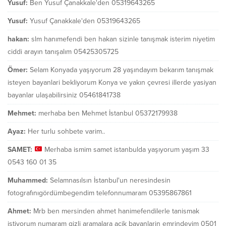
Yusuf:
Ben Yusuf Çanakkale'den 05319643265
Yusuf:
Yusuf Çanakkale'den 05319643265
hakan:
slm hanımefendi ben hakan sizinle tanışmak isterim niyetim
ciddi arayın tanışalım 05425305725
Ömer:
Selam Konyada yaşıyorum 28 yaşındayım bekarım tanışmak
isteyen bayanlari bekliyorum Konya ve yakın çevresi illerde yasiyan
bayanlar ulaşabilirsiniz 05461841738
Mehmet:
merhaba ben Mehmet İstanbul 05372179938
Ayaz:
Her turlu sohbete varim..
SAMET:
Merhaba ismim samet istanbulda yaşıyorum yaşım 33
0543 160 01 35
Muhammed:
Selamnasılsın İstanbul'un neresindesin
fotografınıgördümbegendim telefonnumaram 05395867861
Ahmet:
Mrb ben mersinden ahmet hanimefendilerle tanismak
istiyorum numaram gizli aramalara acik bayanlarin emrindeyim 0501