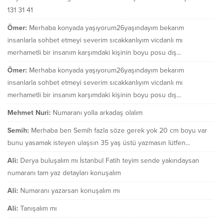
131 31 41
Ömer:
Merhaba konyada yaşıyorum26yaşındayım bekarım
insanlarla sohbet etmeyi severim sıcakkanlıyım vicdanlı mı
merhametli bir insanım karşımdaki kişinin boyu posu dış...
Ömer:
Merhaba konyada yaşıyorum26yaşındayım bekarım
insanlarla sohbet etmeyi severim sıcakkanlıyım vicdanlı mı
merhametli bir insanım karşımdaki kişinin boyu posu dış...
Mehmet Nuri:
Numaranı yolla arkadaş olalım
Semih:
Merhaba ben Semih fazla söze gerek yok 20 cm boyu var
bunu yasamak isteyen ulaşsın 35 yaş üstü yazmasın lütfen...
Ali:
Derya buluşalım mı İstanbul Fatih teyim sende yakındaysan
numaranı tam yaz detayları konuşalım
Ali:
Numaranı yazarsan konuşalım mı
Ali:
Tanışalım mı