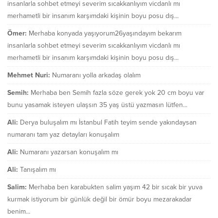
insanlarla sohbet etmeyi severim sıcakkanlıyım vicdanlı mı
merhametli bir insanım karşımdaki kişinin boyu posu dış...
Ömer:
Merhaba konyada yaşıyorum26yaşındayım bekarım
insanlarla sohbet etmeyi severim sıcakkanlıyım vicdanlı mı
merhametli bir insanım karşımdaki kişinin boyu posu dış...
Mehmet Nuri:
Numaranı yolla arkadaş olalım
Semih:
Merhaba ben Semih fazla söze gerek yok 20 cm boyu var
bunu yasamak isteyen ulaşsın 35 yaş üstü yazmasın lütfen...
Ali:
Derya buluşalım mı İstanbul Fatih teyim sende yakındaysan
numaranı tam yaz detayları konuşalım
Ali:
Numaranı yazarsan konuşalım mı
Ali:
Tanışalım mı
Salim:
Merhaba ben karabukten salim yaşım 42 bir sıcak bir yuva
kurmak istiyorum bir günlük değil bir ömür boyu mezarakadar
benim...