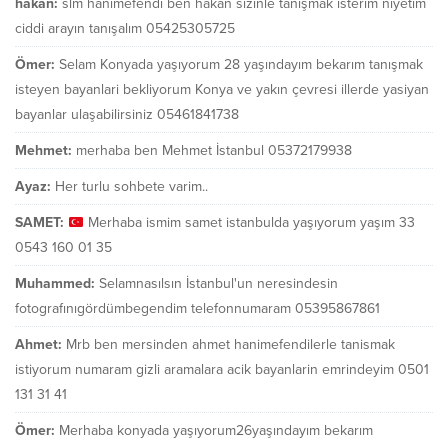
hakan:
slm hanımefendi ben hakan sizinle tanışmak isterim niyetim
ciddi arayın tanışalım 05425305725
Ömer:
Selam Konyada yaşıyorum 28 yaşındayım bekarım tanışmak
isteyen bayanlari bekliyorum Konya ve yakın çevresi illerde yasiyan
bayanlar ulaşabilirsiniz 05461841738
Mehmet:
merhaba ben Mehmet İstanbul 05372179938
Ayaz:
Her turlu sohbete varim..
SAMET:
Merhaba ismim samet istanbulda yaşıyorum yaşım 33
0543 160 01 35
Muhammed:
Selamnasılsın İstanbul'un neresindesin
fotografınıgördümbegendim telefonnumaram 05395867861
Ahmet:
Mrb ben mersinden ahmet hanimefendilerle tanismak
istiyorum numaram gizli aramalara acik bayanlarin emrindeyim 0501
131 31 41
Ömer:
Merhaba konyada yaşıyorum26yaşındayım bekarım