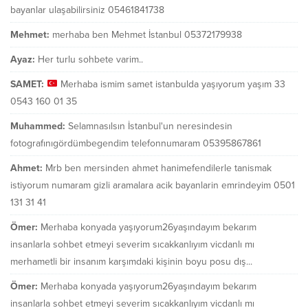
bayanlar ulaşabilirsiniz 05461841738
Mehmet:
merhaba ben Mehmet İstanbul 05372179938
Ayaz:
Her turlu sohbete varim..
SAMET:
Merhaba ismim samet istanbulda yaşıyorum yaşım 33
0543 160 01 35
Muhammed:
Selamnasılsın İstanbul'un neresindesin
fotografınıgördümbegendim telefonnumaram 05395867861
Ahmet:
Mrb ben mersinden ahmet hanimefendilerle tanismak
istiyorum numaram gizli aramalara acik bayanlarin emrindeyim 0501
131 31 41
Ömer:
Merhaba konyada yaşıyorum26yaşındayım bekarım
insanlarla sohbet etmeyi severim sıcakkanlıyım vicdanlı mı
merhametli bir insanım karşımdaki kişinin boyu posu dış...
Ömer:
Merhaba konyada yaşıyorum26yaşındayım bekarım
insanlarla sohbet etmeyi severim sıcakkanlıyım vicdanlı mı