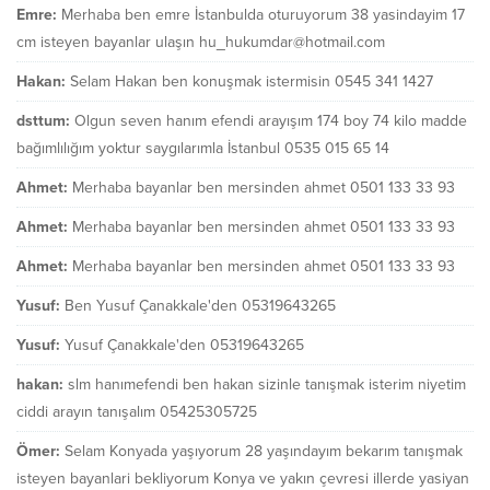
Emre:
Merhaba ben emre İstanbulda oturuyorum 38 yasindayim 17
cm isteyen bayanlar ulaşın hu_hukumdar@hotmail.com
Hakan:
Selam Hakan ben konuşmak istermisin 0545 341 1427
dsttum:
Olgun seven hanım efendi arayışım 174 boy 74 kilo madde
bağımlılığım yoktur saygılarımla İstanbul 0535 015 65 14
Ahmet:
Merhaba bayanlar ben mersinden ahmet 0501 133 33 93
Ahmet:
Merhaba bayanlar ben mersinden ahmet 0501 133 33 93
Ahmet:
Merhaba bayanlar ben mersinden ahmet 0501 133 33 93
Yusuf:
Ben Yusuf Çanakkale'den 05319643265
Yusuf:
Yusuf Çanakkale'den 05319643265
hakan:
slm hanımefendi ben hakan sizinle tanışmak isterim niyetim
ciddi arayın tanışalım 05425305725
Ömer:
Selam Konyada yaşıyorum 28 yaşındayım bekarım tanışmak
isteyen bayanlari bekliyorum Konya ve yakın çevresi illerde yasiyan