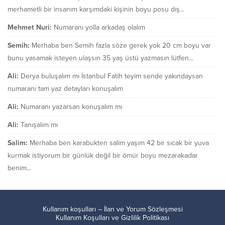
merhametli bir insanım karşımdaki kişinin boyu posu dış...
Mehmet Nuri:
Numaranı yolla arkadaş olalım
Semih:
Merhaba ben Semih fazla söze gerek yok 20 cm boyu var
bunu yasamak isteyen ulaşsın 35 yaş üstü yazmasın lütfen...
Ali:
Derya buluşalım mı İstanbul Fatih teyim sende yakındaysan
numaranı tam yaz detayları konuşalım
Ali:
Numaranı yazarsan konuşalım mı
Ali:
Tanışalım mı
Salim:
Merhaba ben karabukten salim yaşım 42 bir sıcak bir yuva
kurmak istiyorum bir günlük değil bir ömür boyu mezarakadar
benim...
Kullanım koşulları – İlan ve Yorum Sözleşmesi
Kullanım Koşulları ve Gizlilik Politikası