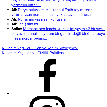
boyu var bunu yasamak isteyen ulaşsın 35 yaş üstü
yazmasın lütfen...
Ali:
Derya buluşalım mı İstanbul Fatih teyim sende
yakındaysan numaranı tam yaz detayları konuşalım
Ali:
Numaranı yazarsan konuşalım mı
Ali:
Tanışalım mı
Salim:
Merhaba ben karabukten salim yaşım 42 bir sıcak
bir yuva kurmak istiyorum bir günlük değil bir ömür boyu
mezarakadar benim...
Kullanım koşulları – İlan ve Yorum Sözleşmesi
Kullanım Koşulları ve Gizlilik Politikası