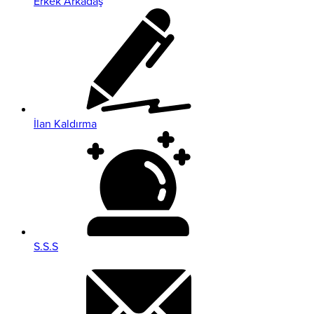
Erkek Arkadaş
İlan Kaldırma
S.S.S