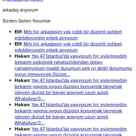
arkadaş arıyorum
Sizden Gelen Yorumlar
Elif:
Mrb hiç arkadaşım yok ciddi bir düzenli sohbet
edebikecegim erkek arıyorum
Elif:
Mrb hiç arkadaşım yok ciddi bir düzenli sohbet
edebikecegim erkek arıyorum
Hakan:
Yaş 47 İstanbul'da yaşıyorum hiç evlenmedim
bekarım psikolojik rahatsızlığımdan dolayı
çalışamıyorum maddi durumum pek iyi değil durumumu
sorun etmeyecek Dürüst...
Hakan:
Yaş 47 İstanbul'da yaşıyorum hiç evlenmedim
bekarım yaşıma uygun düzgün konuşmak tanışmak
isteyen dürüst bir bayan arayışım uzun süreli
WhatsApp:0...
Hakan:
Yaş 47 İstanbul'da yaşıyorum hiç evlenmedim
bekarım yaşıma uygun düzgün konuşmak tanışmak
isteyen dürüst bir bayan arayışım uzun süreli
WhatsApp:0...
Hakan:
Yaş 47 İstanbul'da yaşıyorum hiç evlenmedim
bekarım yaşıma uygun düzgün konuşmak tanışmak