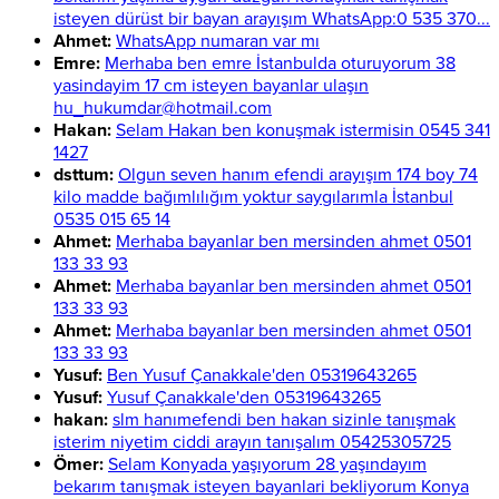
isteyen dürüst bir bayan arayışım WhatsApp:0 535 370...
Ahmet:
WhatsApp numaran var mı
Emre:
Merhaba ben emre İstanbulda oturuyorum 38
yasindayim 17 cm isteyen bayanlar ulaşın
hu_hukumdar@hotmail.com
Hakan:
Selam Hakan ben konuşmak istermisin 0545 341
1427
dsttum:
Olgun seven hanım efendi arayışım 174 boy 74
kilo madde bağımlılığım yoktur saygılarımla İstanbul
0535 015 65 14
Ahmet:
Merhaba bayanlar ben mersinden ahmet 0501
133 33 93
Ahmet:
Merhaba bayanlar ben mersinden ahmet 0501
133 33 93
Ahmet:
Merhaba bayanlar ben mersinden ahmet 0501
133 33 93
Yusuf:
Ben Yusuf Çanakkale'den 05319643265
Yusuf:
Yusuf Çanakkale'den 05319643265
hakan:
slm hanımefendi ben hakan sizinle tanışmak
isterim niyetim ciddi arayın tanışalım 05425305725
Ömer:
Selam Konyada yaşıyorum 28 yaşındayım
bekarım tanışmak isteyen bayanlari bekliyorum Konya