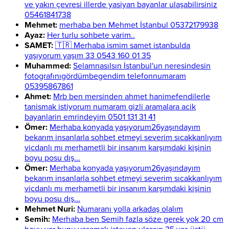
ve yakın çevresi illerde yasiyan bayanlar ulaşabilirsiniz
05461841738
Mehmet:
merhaba ben Mehmet İstanbul 05372179938
Ayaz:
Her turlu sohbete varim..
SAMET:
🇹🇷 Merhaba ismim samet istanbulda
yaşıyorum yaşım 33 0543 160 01 35
Muhammed:
Selamnasılsın İstanbul'un neresindesin
fotografınıgördümbegendim telefonnumaram
05395867861
Ahmet:
Mrb ben mersinden ahmet hanimefendilerle
tanismak istiyorum numaram gizli aramalara acik
bayanlarin emrindeyim 0501 131 31 41
Ömer:
Merhaba konyada yaşıyorum26yaşındayım
bekarım insanlarla sohbet etmeyi severim sıcakkanlıyım
vicdanlı mı merhametli bir insanım karşımdaki kişinin
boyu posu dış...
Ömer:
Merhaba konyada yaşıyorum26yaşındayım
bekarım insanlarla sohbet etmeyi severim sıcakkanlıyım
vicdanlı mı merhametli bir insanım karşımdaki kişinin
boyu posu dış...
Mehmet Nuri:
Numaranı yolla arkadaş olalım
Semih:
Merhaba ben Semih fazla söze gerek yok 20 cm