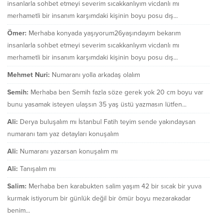
insanlarla sohbet etmeyi severim sıcakkanlıyım vicdanlı mı
merhametli bir insanım karşımdaki kişinin boyu posu dış...
Ömer:
Merhaba konyada yaşıyorum26yaşındayım bekarım
insanlarla sohbet etmeyi severim sıcakkanlıyım vicdanlı mı
merhametli bir insanım karşımdaki kişinin boyu posu dış...
Mehmet Nuri:
Numaranı yolla arkadaş olalım
Semih:
Merhaba ben Semih fazla söze gerek yok 20 cm boyu var
bunu yasamak isteyen ulaşsın 35 yaş üstü yazmasın lütfen...
Ali:
Derya buluşalım mı İstanbul Fatih teyim sende yakındaysan
numaranı tam yaz detayları konuşalım
Ali:
Numaranı yazarsan konuşalım mı
Ali:
Tanışalım mı
Salim:
Merhaba ben karabukten salim yaşım 42 bir sıcak bir yuva
kurmak istiyorum bir günlük değil bir ömür boyu mezarakadar
benim...