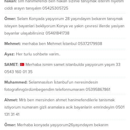
hakan:
slm hanımefendi ben hakan sizinle tanışmak isterim niyetim
ciddi arayın tanışalım 05425305725
Ömer:
Selam Konyada yaşıyorum 28 yaşındayım bekarım tanışmak
isteyen bayanlari bekliyorum Konya ve yakın çevresi illerde yasiyan
bayanlar ulaşabilirsiniz 05461841738
Mehmet:
merhaba ben Mehmet İstanbul 05372179938
Ayaz:
Her turlu sohbete varim..
SAMET:
Merhaba ismim samet istanbulda yaşıyorum yaşım 33
0543 160 01 35
Muhammed:
Selamnasılsın İstanbul'un neresindesin
fotografınıgördümbegendim telefonnumaram 05395867861
Ahmet:
Mrb ben mersinden ahmet hanimefendilerle tanismak
istiyorum numaram gizli aramalara acik bayanlarin emrindeyim 0501
131 31 41
Ömer:
Merhaba konyada yaşıyorum26yaşındayım bekarım