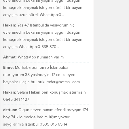
evlenmedim bekarım yaşıma uygun düzgün
konuşmak tanışmak isteyen dürüst bir bayan
arayışım uzun süreli WhatsApp:0...
Hakan:
Yaş 47 İstanbul'da yaşıyorum hiç
evlenmedim bekarım yaşıma uygun düzgün
konuşmak tanışmak isteyen dürüst bir bayan
arayışım WhatsApp:0 535 370...
Ahmet:
WhatsApp numaran var mı
Emre:
Merhaba ben emre İstanbulda
oturuyorum 38 yasindayim 17 cm isteyen
bayanlar ulaşın hu_hukumdar@hotmail.com
Hakan:
Selam Hakan ben konuşmak istermisin
0545 341 1427
dsttum:
Olgun seven hanım efendi arayışım 174
boy 74 kilo madde bağımlılığım yoktur
saygılarımla İstanbul 0535 015 65 14