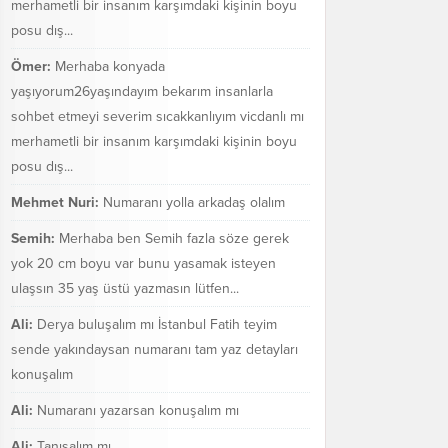
merhametli bir insanım karşımdaki kişinin boyu
posu dış...
Ömer:
Merhaba konyada
yaşıyorum26yaşındayım bekarım insanlarla
sohbet etmeyi severim sıcakkanlıyım vicdanlı mı
merhametli bir insanım karşımdaki kişinin boyu
posu dış...
Mehmet Nuri:
Numaranı yolla arkadaş olalım
Semih:
Merhaba ben Semih fazla söze gerek
yok 20 cm boyu var bunu yasamak isteyen
ulaşsın 35 yaş üstü yazmasın lütfen...
Ali:
Derya buluşalım mı İstanbul Fatih teyim
sende yakındaysan numaranı tam yaz detayları
konuşalım
Ali:
Numaranı yazarsan konuşalım mı
Ali:
Tanışalım mı