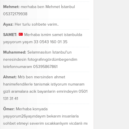
Mehmet:
merhaba ben Mehmet İstanbul
05372179938
Ayaz:
Her turlu sohbete varim..
SAMET:
Merhaba ismim samet istanbulda
yaşıyorum yaşım 33 0543 160 01 35
Muhammed:
Selamnasılsın İstanbul'un
neresindesin fotografınıgördümbegendim
telefonnumaram 05395867861
Ahmet:
Mrb ben mersinden ahmet
hanimefendilerle tanismak istiyorum numaram
gizli aramalara acik bayanlarin emrindeyim 0501
131 31 41
Ömer:
Merhaba konyada
yaşıyorum26yaşındayım bekarım insanlarla
sohbet etmeyi severim sıcakkanlıyım vicdanlı mı