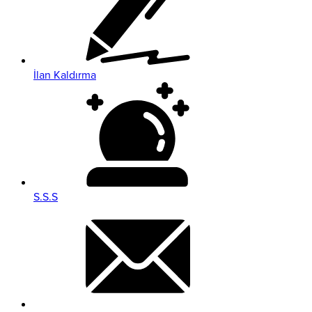
İlan Kaldırma
S.S.S