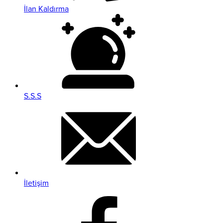
İlan Kaldırma
S.S.S
İletişim