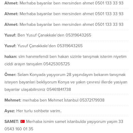
Ahmet:
Merhaba bayanlar ben mersinden ahmet 0501 133 33 93
Ahmet:
Merhaba bayanlar ben mersinden ahmet 0501 133 33 93
Ahmet:
Merhaba bayanlar ben mersinden ahmet 0501 133 33 93
Yusuf:
Ben Yusuf Çanakkale'den 05319643265
Yusuf:
Yusuf Çanakkale'den 05319643265
hakan:
slm hanımefendi ben hakan sizinle tanışmak isterim niyetim
ciddi arayın tanışalım 05425305725
Ömer:
Selam Konyada yaşıyorum 28 yaşındayım bekarım tanışmak
isteyen bayanlari bekliyorum Konya ve yakın çevresi illerde yasiyan
bayanlar ulaşabilirsiniz 05461841738
Mehmet:
merhaba ben Mehmet İstanbul 05372179938
Ayaz:
Her turlu sohbete varim..
SAMET:
Merhaba ismim samet istanbulda yaşıyorum yaşım 33
0543 160 01 35