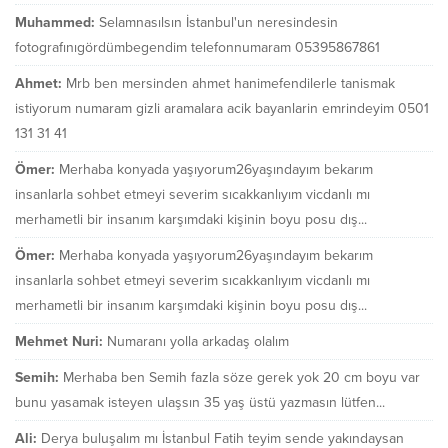
Muhammed:
Selamnasılsın İstanbul'un neresindesin
fotografınıgördümbegendim telefonnumaram 05395867861
Ahmet:
Mrb ben mersinden ahmet hanimefendilerle tanismak
istiyorum numaram gizli aramalara acik bayanlarin emrindeyim 0501
131 31 41
Ömer:
Merhaba konyada yaşıyorum26yaşındayım bekarım
insanlarla sohbet etmeyi severim sıcakkanlıyım vicdanlı mı
merhametli bir insanım karşımdaki kişinin boyu posu dış...
Ömer:
Merhaba konyada yaşıyorum26yaşındayım bekarım
insanlarla sohbet etmeyi severim sıcakkanlıyım vicdanlı mı
merhametli bir insanım karşımdaki kişinin boyu posu dış...
Mehmet Nuri:
Numaranı yolla arkadaş olalım
Semih:
Merhaba ben Semih fazla söze gerek yok 20 cm boyu var
bunu yasamak isteyen ulaşsın 35 yaş üstü yazmasın lütfen...
Ali:
Derya buluşalım mı İstanbul Fatih teyim sende yakındaysan