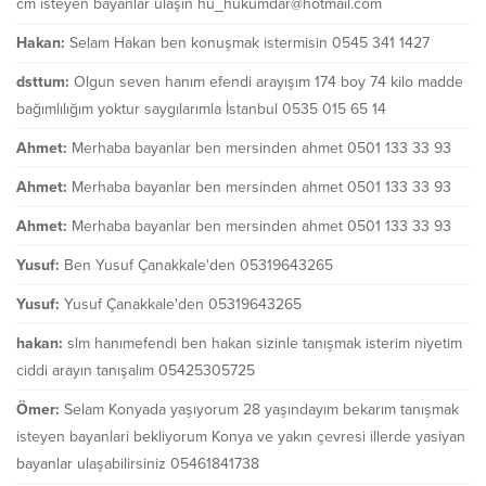
cm isteyen bayanlar ulaşın hu_hukumdar@hotmail.com
Hakan:
Selam Hakan ben konuşmak istermisin 0545 341 1427
dsttum:
Olgun seven hanım efendi arayışım 174 boy 74 kilo madde
bağımlılığım yoktur saygılarımla İstanbul 0535 015 65 14
Ahmet:
Merhaba bayanlar ben mersinden ahmet 0501 133 33 93
Ahmet:
Merhaba bayanlar ben mersinden ahmet 0501 133 33 93
Ahmet:
Merhaba bayanlar ben mersinden ahmet 0501 133 33 93
Yusuf:
Ben Yusuf Çanakkale'den 05319643265
Yusuf:
Yusuf Çanakkale'den 05319643265
hakan:
slm hanımefendi ben hakan sizinle tanışmak isterim niyetim
ciddi arayın tanışalım 05425305725
Ömer:
Selam Konyada yaşıyorum 28 yaşındayım bekarım tanışmak
isteyen bayanlari bekliyorum Konya ve yakın çevresi illerde yasiyan
bayanlar ulaşabilirsiniz 05461841738