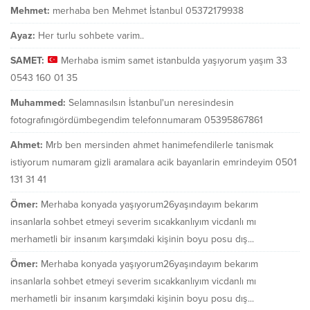
Mehmet:
merhaba ben Mehmet İstanbul 05372179938
Ayaz:
Her turlu sohbete varim..
SAMET:
Merhaba ismim samet istanbulda yaşıyorum yaşım 33
0543 160 01 35
Muhammed:
Selamnasılsın İstanbul'un neresindesin
fotografınıgördümbegendim telefonnumaram 05395867861
Ahmet:
Mrb ben mersinden ahmet hanimefendilerle tanismak
istiyorum numaram gizli aramalara acik bayanlarin emrindeyim 0501
131 31 41
Ömer:
Merhaba konyada yaşıyorum26yaşındayım bekarım
insanlarla sohbet etmeyi severim sıcakkanlıyım vicdanlı mı
merhametli bir insanım karşımdaki kişinin boyu posu dış...
Ömer:
Merhaba konyada yaşıyorum26yaşındayım bekarım
insanlarla sohbet etmeyi severim sıcakkanlıyım vicdanlı mı
merhametli bir insanım karşımdaki kişinin boyu posu dış...