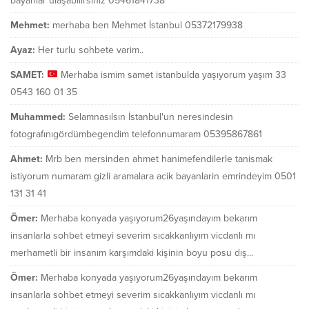
bayanlar ulaşabilirsiniz 05461841738
Mehmet:
merhaba ben Mehmet İstanbul 05372179938
Ayaz:
Her turlu sohbete varim..
SAMET:
Merhaba ismim samet istanbulda yaşıyorum yaşım 33
0543 160 01 35
Muhammed:
Selamnasılsın İstanbul'un neresindesin
fotografınıgördümbegendim telefonnumaram 05395867861
Ahmet:
Mrb ben mersinden ahmet hanimefendilerle tanismak
istiyorum numaram gizli aramalara acik bayanlarin emrindeyim 0501
131 31 41
Ömer:
Merhaba konyada yaşıyorum26yaşındayım bekarım
insanlarla sohbet etmeyi severim sıcakkanlıyım vicdanlı mı
merhametli bir insanım karşımdaki kişinin boyu posu dış...
Ömer:
Merhaba konyada yaşıyorum26yaşındayım bekarım
insanlarla sohbet etmeyi severim sıcakkanlıyım vicdanlı mı