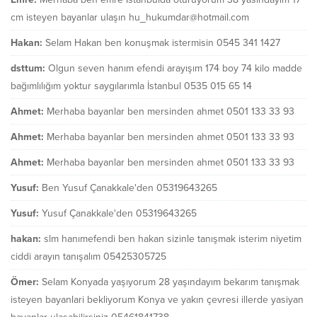
cm isteyen bayanlar ulaşın hu_hukumdar@hotmail.com
Hakan:
Selam Hakan ben konuşmak istermisin 0545 341 1427
dsttum:
Olgun seven hanım efendi arayışım 174 boy 74 kilo madde
bağımlılığım yoktur saygılarımla İstanbul 0535 015 65 14
Ahmet:
Merhaba bayanlar ben mersinden ahmet 0501 133 33 93
Ahmet:
Merhaba bayanlar ben mersinden ahmet 0501 133 33 93
Ahmet:
Merhaba bayanlar ben mersinden ahmet 0501 133 33 93
Yusuf:
Ben Yusuf Çanakkale'den 05319643265
Yusuf:
Yusuf Çanakkale'den 05319643265
hakan:
slm hanımefendi ben hakan sizinle tanışmak isterim niyetim
ciddi arayın tanışalım 05425305725
Ömer:
Selam Konyada yaşıyorum 28 yaşındayım bekarım tanışmak
isteyen bayanlari bekliyorum Konya ve yakın çevresi illerde yasiyan