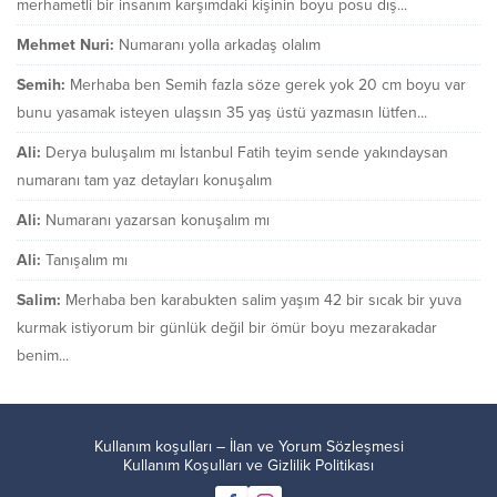
merhametli bir insanım karşımdaki kişinin boyu posu dış...
Mehmet Nuri:
Numaranı yolla arkadaş olalım
Semih:
Merhaba ben Semih fazla söze gerek yok 20 cm boyu var
bunu yasamak isteyen ulaşsın 35 yaş üstü yazmasın lütfen...
Ali:
Derya buluşalım mı İstanbul Fatih teyim sende yakındaysan
numaranı tam yaz detayları konuşalım
Ali:
Numaranı yazarsan konuşalım mı
Ali:
Tanışalım mı
Salim:
Merhaba ben karabukten salim yaşım 42 bir sıcak bir yuva
kurmak istiyorum bir günlük değil bir ömür boyu mezarakadar
benim...
Kullanım koşulları – İlan ve Yorum Sözleşmesi
Kullanım Koşulları ve Gizlilik Politikası