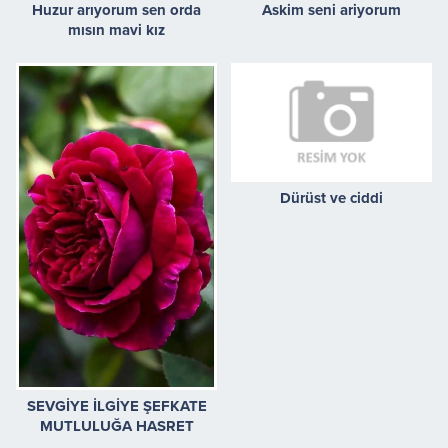
Huzur arıyorum sen orda
Askim seni ariyorum
mısın mavi kız
Dürüst ve ciddi
SEVGİYE İLGİYE ŞEFKATE
MUTLULUĞA HASRET
KALMIŞ BAYAN ARKADAŞ