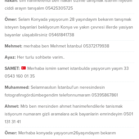
hakan:
slm hanımefendi ben hakan sizinle tanışmak isterim niyetim
ciddi arayın tanışalım 05425305725
Ömer:
Selam Konyada yaşıyorum 28 yaşındayım bekarım tanışmak
isteyen bayanlari bekliyorum Konya ve yakın çevresi illerde yasiyan
bayanlar ulaşabilirsiniz 05461841738
Mehmet:
merhaba ben Mehmet İstanbul 05372179938
Ayaz:
Her turlu sohbete varim..
SAMET:
Merhaba ismim samet istanbulda yaşıyorum yaşım 33
0543 160 01 35
Muhammed:
Selamnasılsın İstanbul'un neresindesin
fotografınıgördümbegendim telefonnumaram 05395867861
Ahmet:
Mrb ben mersinden ahmet hanimefendilerle tanismak
istiyorum numaram gizli aramalara acik bayanlarin emrindeyim 0501
131 31 41
Ömer:
Merhaba konyada yaşıyorum26yaşındayım bekarım