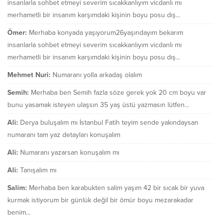
insanlarla sohbet etmeyi severim sıcakkanlıyım vicdanlı mı
merhametli bir insanım karşımdaki kişinin boyu posu dış...
Ömer:
Merhaba konyada yaşıyorum26yaşındayım bekarım
insanlarla sohbet etmeyi severim sıcakkanlıyım vicdanlı mı
merhametli bir insanım karşımdaki kişinin boyu posu dış...
Mehmet Nuri:
Numaranı yolla arkadaş olalım
Semih:
Merhaba ben Semih fazla söze gerek yok 20 cm boyu var
bunu yasamak isteyen ulaşsın 35 yaş üstü yazmasın lütfen...
Ali:
Derya buluşalım mı İstanbul Fatih teyim sende yakındaysan
numaranı tam yaz detayları konuşalım
Ali:
Numaranı yazarsan konuşalım mı
Ali:
Tanışalım mı
Salim:
Merhaba ben karabukten salim yaşım 42 bir sıcak bir yuva
kurmak istiyorum bir günlük değil bir ömür boyu mezarakadar
benim...