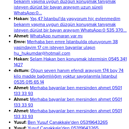
bekarım yaşıma uygun düzgün konuşmak tanışmak
isteyen dürüst bir bayan arayışım uzun süreli
WhatsApp:0...
Hakan:
Yaş 47 İstanbul'da yaşıyorum hiç evlenmedim
bekarım yaşıma uygun düzgün konuşmak tanışmak
isteyen dürüst bir bayan arayışım WhatsApp:0 535 370...
Ahmet:
WhatsApp numaran var mı
Emre:
Merhaba ben emre İstanbulda oturuyorum 38
yasindayim 17 cm isteyen bayanlar ulaşın
hu_hukumdar@hotmail.com
Hakan:
Selam Hakan ben konuşmak istermisin 0545 341
1427
dsttum:
Olgun seven hanım efendi arayışım 174 boy 74
kilo madde bağımlılığım yoktur saygılarımla İstanbul
0535 015 65 14
Ahmet:
Merhaba bayanlar ben mersinden ahmet 0501
133 33 93
Ahmet:
Merhaba bayanlar ben mersinden ahmet 0501
133 33 93
Ahmet:
Merhaba bayanlar ben mersinden ahmet 0501
133 33 93
Yusuf:
Ben Yusuf Çanakkale'den 05319643265
Yusuf:
Yusuf Çanakkale'den 05319643265