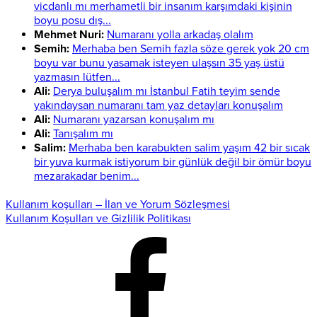
vicdanlı mı merhametli bir insanım karşımdaki kişinin
boyu posu dış...
Mehmet Nuri:
Numaranı yolla arkadaş olalım
Semih:
Merhaba ben Semih fazla söze gerek yok 20 cm
boyu var bunu yasamak isteyen ulaşsın 35 yaş üstü
yazmasın lütfen...
Ali:
Derya buluşalım mı İstanbul Fatih teyim sende
yakındaysan numaranı tam yaz detayları konuşalım
Ali:
Numaranı yazarsan konuşalım mı
Ali:
Tanışalım mı
Salim:
Merhaba ben karabukten salim yaşım 42 bir sıcak
bir yuva kurmak istiyorum bir günlük değil bir ömür boyu
mezarakadar benim...
Kullanım koşulları – İlan ve Yorum Sözleşmesi
Kullanım Koşulları ve Gizlilik Politikası