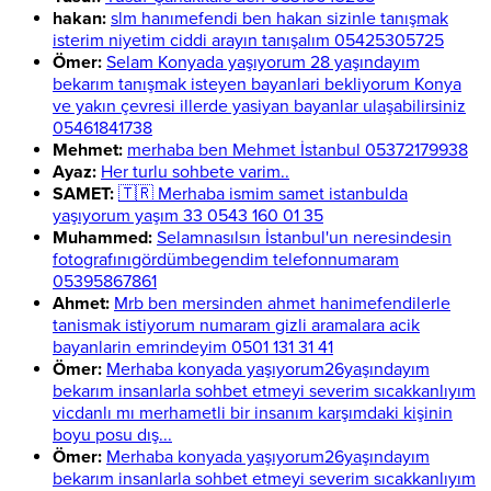
hakan:
slm hanımefendi ben hakan sizinle tanışmak
isterim niyetim ciddi arayın tanışalım 05425305725
Ömer:
Selam Konyada yaşıyorum 28 yaşındayım
bekarım tanışmak isteyen bayanlari bekliyorum Konya
ve yakın çevresi illerde yasiyan bayanlar ulaşabilirsiniz
05461841738
Mehmet:
merhaba ben Mehmet İstanbul 05372179938
Ayaz:
Her turlu sohbete varim..
SAMET:
🇹🇷 Merhaba ismim samet istanbulda
yaşıyorum yaşım 33 0543 160 01 35
Muhammed:
Selamnasılsın İstanbul'un neresindesin
fotografınıgördümbegendim telefonnumaram
05395867861
Ahmet:
Mrb ben mersinden ahmet hanimefendilerle
tanismak istiyorum numaram gizli aramalara acik
bayanlarin emrindeyim 0501 131 31 41
Ömer:
Merhaba konyada yaşıyorum26yaşındayım
bekarım insanlarla sohbet etmeyi severim sıcakkanlıyım
vicdanlı mı merhametli bir insanım karşımdaki kişinin
boyu posu dış...
Ömer:
Merhaba konyada yaşıyorum26yaşındayım
bekarım insanlarla sohbet etmeyi severim sıcakkanlıyım