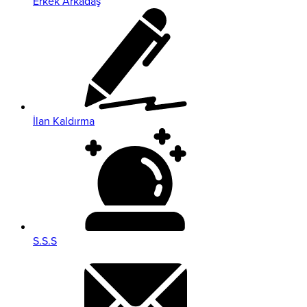
Erkek Arkadaş
İlan Kaldırma
S.S.S