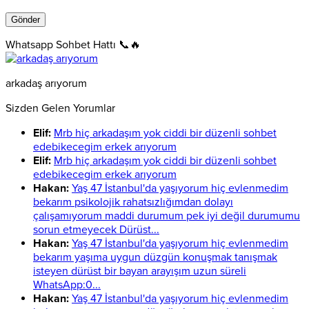
Whatsapp Sohbet Hattı 📞🔥
arkadaş arıyorum
Sizden Gelen Yorumlar
Elif:
Mrb hiç arkadaşım yok ciddi bir düzenli sohbet
edebikecegim erkek arıyorum
Elif:
Mrb hiç arkadaşım yok ciddi bir düzenli sohbet
edebikecegim erkek arıyorum
Hakan:
Yaş 47 İstanbul'da yaşıyorum hiç evlenmedim
bekarım psikolojik rahatsızlığımdan dolayı
çalışamıyorum maddi durumum pek iyi değil durumumu
sorun etmeyecek Dürüst...
Hakan:
Yaş 47 İstanbul'da yaşıyorum hiç evlenmedim
bekarım yaşıma uygun düzgün konuşmak tanışmak
isteyen dürüst bir bayan arayışım uzun süreli
WhatsApp:0...
Hakan:
Yaş 47 İstanbul'da yaşıyorum hiç evlenmedim