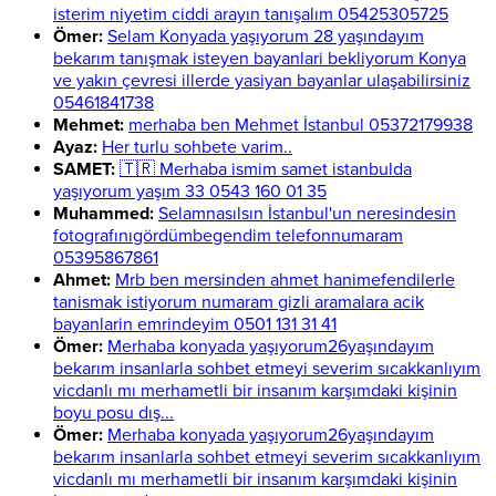
isterim niyetim ciddi arayın tanışalım 05425305725
Ömer:
Selam Konyada yaşıyorum 28 yaşındayım
bekarım tanışmak isteyen bayanlari bekliyorum Konya
ve yakın çevresi illerde yasiyan bayanlar ulaşabilirsiniz
05461841738
Mehmet:
merhaba ben Mehmet İstanbul 05372179938
Ayaz:
Her turlu sohbete varim..
SAMET:
🇹🇷 Merhaba ismim samet istanbulda
yaşıyorum yaşım 33 0543 160 01 35
Muhammed:
Selamnasılsın İstanbul'un neresindesin
fotografınıgördümbegendim telefonnumaram
05395867861
Ahmet:
Mrb ben mersinden ahmet hanimefendilerle
tanismak istiyorum numaram gizli aramalara acik
bayanlarin emrindeyim 0501 131 31 41
Ömer:
Merhaba konyada yaşıyorum26yaşındayım
bekarım insanlarla sohbet etmeyi severim sıcakkanlıyım
vicdanlı mı merhametli bir insanım karşımdaki kişinin
boyu posu dış...
Ömer:
Merhaba konyada yaşıyorum26yaşındayım
bekarım insanlarla sohbet etmeyi severim sıcakkanlıyım
vicdanlı mı merhametli bir insanım karşımdaki kişinin