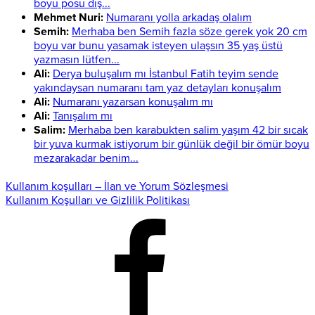
boyu posu dış...
Mehmet Nuri:
Numaranı yolla arkadaş olalım
Semih:
Merhaba ben Semih fazla söze gerek yok 20 cm
boyu var bunu yasamak isteyen ulaşsın 35 yaş üstü
yazmasın lütfen...
Ali:
Derya buluşalım mı İstanbul Fatih teyim sende
yakındaysan numaranı tam yaz detayları konuşalım
Ali:
Numaranı yazarsan konuşalım mı
Ali:
Tanışalım mı
Salim:
Merhaba ben karabukten salim yaşım 42 bir sıcak
bir yuva kurmak istiyorum bir günlük değil bir ömür boyu
mezarakadar benim...
Kullanım koşulları – İlan ve Yorum Sözleşmesi
Kullanım Koşulları ve Gizlilik Politikası