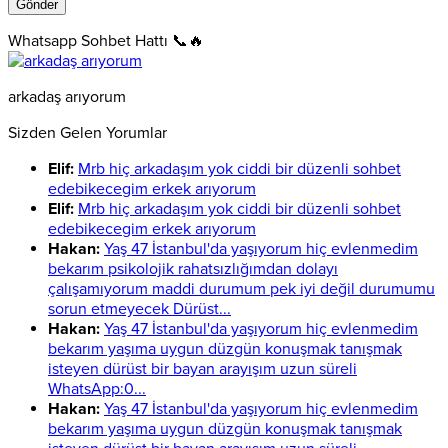
Whatsapp Sohbet Hattı 📞🔥
arkadaş arıyorum
Sizden Gelen Yorumlar
Elif:
Mrb hiç arkadaşım yok ciddi bir düzenli sohbet
edebikecegim erkek arıyorum
Elif:
Mrb hiç arkadaşım yok ciddi bir düzenli sohbet
edebikecegim erkek arıyorum
Hakan:
Yaş 47 İstanbul'da yaşıyorum hiç evlenmedim
bekarım psikolojik rahatsızlığımdan dolayı
çalışamıyorum maddi durumum pek iyi değil durumumu
sorun etmeyecek Dürüst...
Hakan:
Yaş 47 İstanbul'da yaşıyorum hiç evlenmedim
bekarım yaşıma uygun düzgün konuşmak tanışmak
isteyen dürüst bir bayan arayışım uzun süreli
WhatsApp:0...
Hakan:
Yaş 47 İstanbul'da yaşıyorum hiç evlenmedim
bekarım yaşıma uygun düzgün konuşmak tanışmak