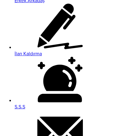
Erkek Arkadaş
İlan Kaldırma
S.S.S