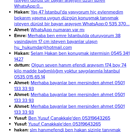
isteyen dürüst bir bayan arayışım uzun süreli
WhatsApp:0...
Hakan:
Yaş 47 İstanbul'da yaşıyorum hiç evlenmedim
bekarım yaşıma uygun düzgün konuşmak tanışmak
isteyen dürüst bir bayan arayışım WhatsApp:0 535 370...
Ahmet:
WhatsApp numaran var mı
Emre:
Merhaba ben emre İstanbulda oturuyorum 38
yasindayim 17 cm isteyen bayanlar ulaşın
hu_hukumdar@hotmail.com
Hakan:
Selam Hakan ben konuşmak istermisin 0545 341
1427
dsttum:
Olgun seven hanım efendi arayışım 174 boy 74
kilo madde bağımlılığım yoktur saygılarımla İstanbul
0535 015 65 14
Ahmet:
Merhaba bayanlar ben mersinden ahmet 0501
133 33 93
Ahmet:
Merhaba bayanlar ben mersinden ahmet 0501
133 33 93
Ahmet:
Merhaba bayanlar ben mersinden ahmet 0501
133 33 93
Yusuf:
Ben Yusuf Çanakkale'den 05319643265
Yusuf:
Yusuf Çanakkale'den 05319643265
hakan:
slm hanımefendi ben hakan sizinle tanışmak