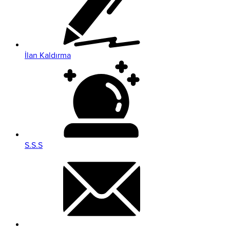
İlan Kaldırma
S.S.S