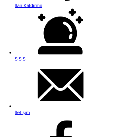
İlan Kaldırma
S.S.S
İletişim