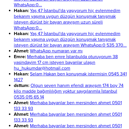
WhatsApp:0...
Hakan:
Yaş 47 İstanbul'da yaşıyorum hiç evlenmedim
bekarım yaşıma uygun düzgün konuşmak tanışmak
isteyen dürüst bir bayan arayışım uzun süreli
WhatsApp:0...
Hakan:
Yaş 47 İstanbul'da yaşıyorum hiç evlenmedim
bekarım yaşıma uygun düzgün konuşmak tanışmak
isteyen dürüst bir bayan arayışım WhatsApp:0 535 370...
Ahmet:
WhatsApp numaran var mı
Emre:
Merhaba ben emre İstanbulda oturuyorum 38
yasindayim 17 cm isteyen bayanlar ulaşın
hu_hukumdar@hotmail.com
Hakan:
Selam Hakan ben konuşmak istermisin 0545 341
1427
dsttum:
Olgun seven hanım efendi arayışım 174 boy 74
kilo madde bağımlılığım yoktur saygılarımla İstanbul
0535 015 65 14
Ahmet:
Merhaba bayanlar ben mersinden ahmet 0501
133 33 93
Ahmet:
Merhaba bayanlar ben mersinden ahmet 0501
133 33 93
Ahmet:
Merhaba bayanlar ben mersinden ahmet 0501