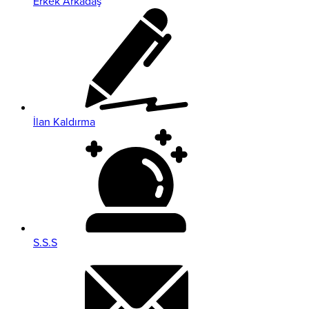
Erkek Arkadaş
İlan Kaldırma
S.S.S