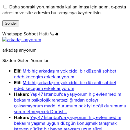
Daha sonraki yorumlarımda kullanılması için adım, e-posta
adresim ve site adresim bu tarayıcıya kaydedilsin.
Whatsapp Sohbet Hattı 📞🔥
arkadaş arıyorum
Sizden Gelen Yorumlar
Elif:
Mrb hiç arkadaşım yok ciddi bir düzenli sohbet
edebikecegim erkek arıyorum
Elif:
Mrb hiç arkadaşım yok ciddi bir düzenli sohbet
edebikecegim erkek arıyorum
Hakan:
Yaş 47 İstanbul'da yaşıyorum hiç evlenmedim
bekarım psikolojik rahatsızlığımdan dolayı
çalışamıyorum maddi durumum pek iyi değil durumumu
sorun etmeyecek Dürüst...
Hakan:
Yaş 47 İstanbul'da yaşıyorum hiç evlenmedim
bekarım yaşıma uygun düzgün konuşmak tanışmak
isteyen dürüst bir bayan arayışım uzun süreli