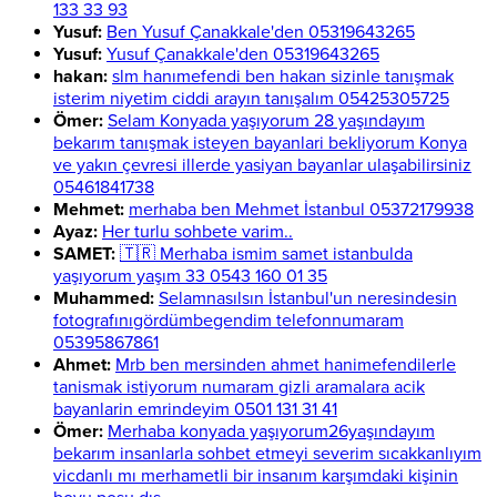
133 33 93
Yusuf:
Ben Yusuf Çanakkale'den 05319643265
Yusuf:
Yusuf Çanakkale'den 05319643265
hakan:
slm hanımefendi ben hakan sizinle tanışmak
isterim niyetim ciddi arayın tanışalım 05425305725
Ömer:
Selam Konyada yaşıyorum 28 yaşındayım
bekarım tanışmak isteyen bayanlari bekliyorum Konya
ve yakın çevresi illerde yasiyan bayanlar ulaşabilirsiniz
05461841738
Mehmet:
merhaba ben Mehmet İstanbul 05372179938
Ayaz:
Her turlu sohbete varim..
SAMET:
🇹🇷 Merhaba ismim samet istanbulda
yaşıyorum yaşım 33 0543 160 01 35
Muhammed:
Selamnasılsın İstanbul'un neresindesin
fotografınıgördümbegendim telefonnumaram
05395867861
Ahmet:
Mrb ben mersinden ahmet hanimefendilerle
tanismak istiyorum numaram gizli aramalara acik
bayanlarin emrindeyim 0501 131 31 41
Ömer:
Merhaba konyada yaşıyorum26yaşındayım
bekarım insanlarla sohbet etmeyi severim sıcakkanlıyım
vicdanlı mı merhametli bir insanım karşımdaki kişinin