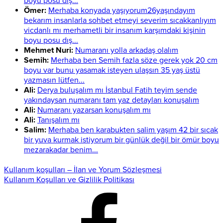
boyu posu dış...
Ömer:
Merhaba konyada yaşıyorum26yaşındayım
bekarım insanlarla sohbet etmeyi severim sıcakkanlıyım
vicdanlı mı merhametli bir insanım karşımdaki kişinin
boyu posu dış...
Mehmet Nuri:
Numaranı yolla arkadaş olalım
Semih:
Merhaba ben Semih fazla söze gerek yok 20 cm
boyu var bunu yasamak isteyen ulaşsın 35 yaş üstü
yazmasın lütfen...
Ali:
Derya buluşalım mı İstanbul Fatih teyim sende
yakındaysan numaranı tam yaz detayları konuşalım
Ali:
Numaranı yazarsan konuşalım mı
Ali:
Tanışalım mı
Salim:
Merhaba ben karabukten salim yaşım 42 bir sıcak
bir yuva kurmak istiyorum bir günlük değil bir ömür boyu
mezarakadar benim...
Kullanım koşulları – İlan ve Yorum Sözleşmesi
Kullanım Koşulları ve Gizlilik Politikası