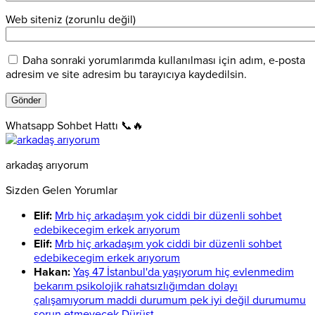
Web siteniz (zorunlu değil)
Daha sonraki yorumlarımda kullanılması için adım, e-posta
adresim ve site adresim bu tarayıcıya kaydedilsin.
Whatsapp Sohbet Hattı 📞🔥
arkadaş arıyorum
Sizden Gelen Yorumlar
Elif:
Mrb hiç arkadaşım yok ciddi bir düzenli sohbet
edebikecegim erkek arıyorum
Elif:
Mrb hiç arkadaşım yok ciddi bir düzenli sohbet
edebikecegim erkek arıyorum
Hakan:
Yaş 47 İstanbul'da yaşıyorum hiç evlenmedim
bekarım psikolojik rahatsızlığımdan dolayı
çalışamıyorum maddi durumum pek iyi değil durumumu
sorun etmeyecek Dürüst...