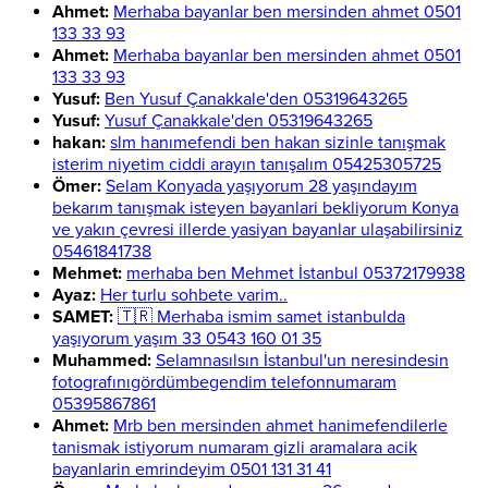
Ahmet:
Merhaba bayanlar ben mersinden ahmet 0501
133 33 93
Ahmet:
Merhaba bayanlar ben mersinden ahmet 0501
133 33 93
Yusuf:
Ben Yusuf Çanakkale'den 05319643265
Yusuf:
Yusuf Çanakkale'den 05319643265
hakan:
slm hanımefendi ben hakan sizinle tanışmak
isterim niyetim ciddi arayın tanışalım 05425305725
Ömer:
Selam Konyada yaşıyorum 28 yaşındayım
bekarım tanışmak isteyen bayanlari bekliyorum Konya
ve yakın çevresi illerde yasiyan bayanlar ulaşabilirsiniz
05461841738
Mehmet:
merhaba ben Mehmet İstanbul 05372179938
Ayaz:
Her turlu sohbete varim..
SAMET:
🇹🇷 Merhaba ismim samet istanbulda
yaşıyorum yaşım 33 0543 160 01 35
Muhammed:
Selamnasılsın İstanbul'un neresindesin
fotografınıgördümbegendim telefonnumaram
05395867861
Ahmet:
Mrb ben mersinden ahmet hanimefendilerle
tanismak istiyorum numaram gizli aramalara acik
bayanlarin emrindeyim 0501 131 31 41