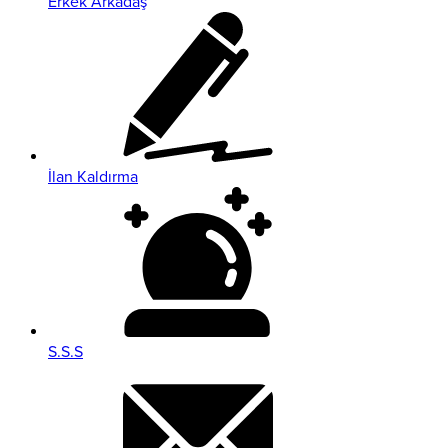
Erkek Arkadaş
İlan Kaldırma
S.S.S