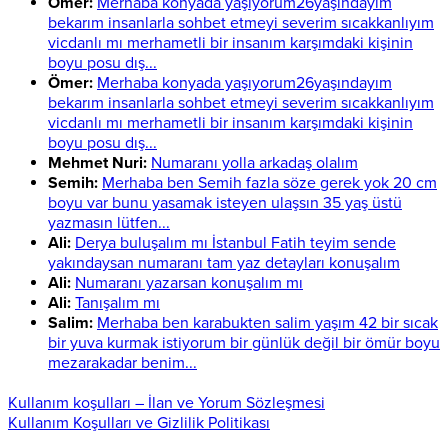
Ömer:
Merhaba konyada yaşıyorum26yaşındayım
bekarım insanlarla sohbet etmeyi severim sıcakkanlıyım
vicdanlı mı merhametli bir insanım karşımdaki kişinin
boyu posu dış...
Ömer:
Merhaba konyada yaşıyorum26yaşındayım
bekarım insanlarla sohbet etmeyi severim sıcakkanlıyım
vicdanlı mı merhametli bir insanım karşımdaki kişinin
boyu posu dış...
Mehmet Nuri:
Numaranı yolla arkadaş olalım
Semih:
Merhaba ben Semih fazla söze gerek yok 20 cm
boyu var bunu yasamak isteyen ulaşsın 35 yaş üstü
yazmasın lütfen...
Ali:
Derya buluşalım mı İstanbul Fatih teyim sende
yakındaysan numaranı tam yaz detayları konuşalım
Ali:
Numaranı yazarsan konuşalım mı
Ali:
Tanışalım mı
Salim:
Merhaba ben karabukten salim yaşım 42 bir sıcak
bir yuva kurmak istiyorum bir günlük değil bir ömür boyu
mezarakadar benim...
Kullanım koşulları – İlan ve Yorum Sözleşmesi
Kullanım Koşulları ve Gizlilik Politikası