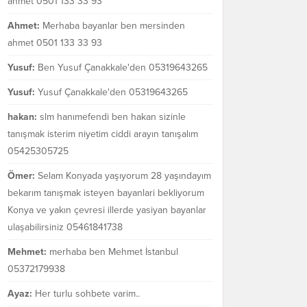
ahmet 0501 133 33 93
Ahmet:
Merhaba bayanlar ben mersinden
ahmet 0501 133 33 93
Yusuf:
Ben Yusuf Çanakkale'den 05319643265
Yusuf:
Yusuf Çanakkale'den 05319643265
hakan:
slm hanımefendi ben hakan sizinle
tanışmak isterim niyetim ciddi arayın tanışalım
05425305725
Ömer:
Selam Konyada yaşıyorum 28 yaşındayım
bekarım tanışmak isteyen bayanlari bekliyorum
Konya ve yakın çevresi illerde yasiyan bayanlar
ulaşabilirsiniz 05461841738
Mehmet:
merhaba ben Mehmet İstanbul
05372179938
Ayaz:
Her turlu sohbete varim..