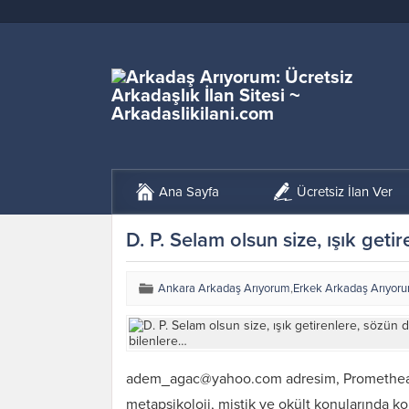
Ana Sayfa
Ücretsiz İlan Ver
D. P. Selam olsun size, ışık geti
Ankara Arkadaş Arıyorum
,
Erkek Arkadaş Arıyor
adem_agac@yahoo.com adresim, Promethea, A
metapsikoloji, mistik ve okült konularında 