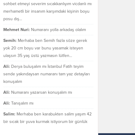
sohbet etmeyi severim sıcakkanlıyım vicdanlı mı
merhametli bir insanım karşımdaki kişinin boyu
posu dış...
Mehmet Nuri:
Numaranı yolla arkadaş olalım
Semih:
Merhaba ben Semih fazla söze gerek
yok 20 cm boyu var bunu yasamak isteyen
ulaşsın 35 yaş üstü yazmasın lütfen...
Ali:
Derya buluşalım mı İstanbul Fatih teyim
sende yakındaysan numaranı tam yaz detayları
konuşalım
Ali:
Numaranı yazarsan konuşalım mı
Ali:
Tanışalım mı
Salim:
Merhaba ben karabukten salim yaşım 42
bir sıcak bir yuva kurmak istiyorum bir günlük
değil bir ömür boyu mezarakadar benim...