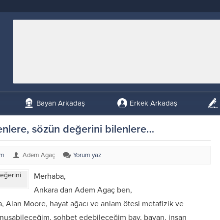
Bayan Arkadaş
Erkek Arkadaş
renlere, sözün değerini bilenlere…
um
Adem Agaç
Yorum yaz
Merhaba,
Ankara dan Adem Agaç ben,
lan Moore, hayat ağacı ve anlam ötesi metafizik ve
konuşabileceğim, sohbet edebileceğim bay, bayan, insan