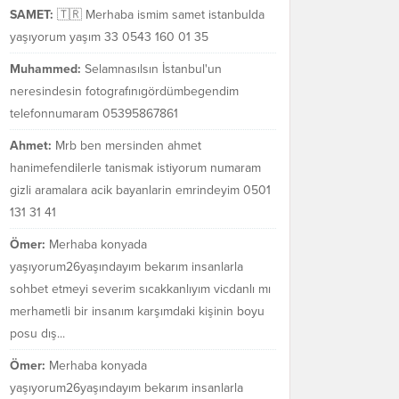
SAMET:
🇹🇷 Merhaba ismim samet istanbulda
yaşıyorum yaşım 33 0543 160 01 35
Muhammed:
Selamnasılsın İstanbul'un
neresindesin fotografınıgördümbegendim
telefonnumaram 05395867861
Ahmet:
Mrb ben mersinden ahmet
hanimefendilerle tanismak istiyorum numaram
gizli aramalara acik bayanlarin emrindeyim 0501
131 31 41
Ömer:
Merhaba konyada
yaşıyorum26yaşındayım bekarım insanlarla
sohbet etmeyi severim sıcakkanlıyım vicdanlı mı
merhametli bir insanım karşımdaki kişinin boyu
posu dış...
Ömer:
Merhaba konyada
yaşıyorum26yaşındayım bekarım insanlarla