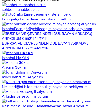
sohbet muhabbet olsun
Fotoğrafçı Emre denemek istersin belki :)
İstanbul’dan görüşebileceğim bayan arkadaş arıyorum
BURRSA VE ÇEVRESİNDEN DUL BAYAN ARKADAŞ
ARIYORUM 0552*944*17*14
Istanbul HAKAN
Ankara Gökhan
İkinci Baharımı Arıyorum
Ne istediğini bilen istanbul içi bayanları bekliyorum
Arkadas ve sevgili ariyorum
Kalbimdeki Boşluğu Tamamlayacak Bayan Arıyorum