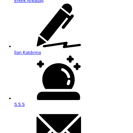
Erkek Arkadaş
İlan Kaldırma
S.S.S