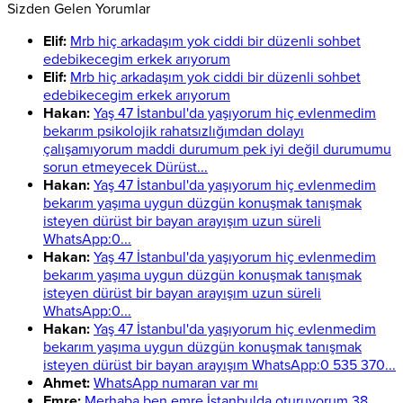
Sizden Gelen Yorumlar
Elif:
Mrb hiç arkadaşım yok ciddi bir düzenli sohbet
edebikecegim erkek arıyorum
Elif:
Mrb hiç arkadaşım yok ciddi bir düzenli sohbet
edebikecegim erkek arıyorum
Hakan:
Yaş 47 İstanbul'da yaşıyorum hiç evlenmedim
bekarım psikolojik rahatsızlığımdan dolayı
çalışamıyorum maddi durumum pek iyi değil durumumu
sorun etmeyecek Dürüst...
Hakan:
Yaş 47 İstanbul'da yaşıyorum hiç evlenmedim
bekarım yaşıma uygun düzgün konuşmak tanışmak
isteyen dürüst bir bayan arayışım uzun süreli
WhatsApp:0...
Hakan:
Yaş 47 İstanbul'da yaşıyorum hiç evlenmedim
bekarım yaşıma uygun düzgün konuşmak tanışmak
isteyen dürüst bir bayan arayışım uzun süreli
WhatsApp:0...
Hakan:
Yaş 47 İstanbul'da yaşıyorum hiç evlenmedim
bekarım yaşıma uygun düzgün konuşmak tanışmak
isteyen dürüst bir bayan arayışım WhatsApp:0 535 370...
Ahmet:
WhatsApp numaran var mı
Emre:
Merhaba ben emre İstanbulda oturuyorum 38