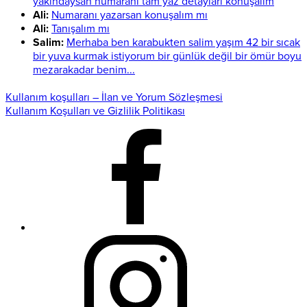
yakındaysan numaranı tam yaz detayları konuşalım
Ali:
Numaranı yazarsan konuşalım mı
Ali:
Tanışalım mı
Salim:
Merhaba ben karabukten salim yaşım 42 bir sıcak
bir yuva kurmak istiyorum bir günlük değil bir ömür boyu
mezarakadar benim...
Kullanım koşulları – İlan ve Yorum Sözleşmesi
Kullanım Koşulları ve Gizlilik Politikası