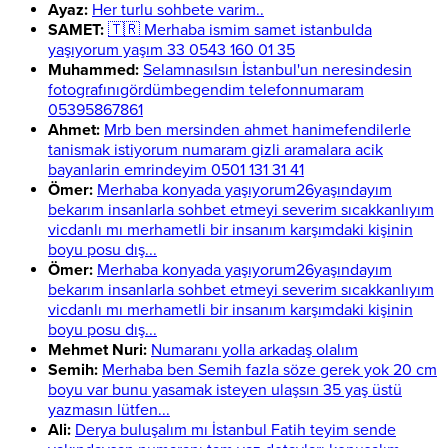
Ayaz:
Her turlu sohbete varim..
SAMET:
🇹🇷 Merhaba ismim samet istanbulda
yaşıyorum yaşım 33 0543 160 01 35
Muhammed:
Selamnasılsın İstanbul'un neresindesin
fotografınıgördümbegendim telefonnumaram
05395867861
Ahmet:
Mrb ben mersinden ahmet hanimefendilerle
tanismak istiyorum numaram gizli aramalara acik
bayanlarin emrindeyim 0501 131 31 41
Ömer:
Merhaba konyada yaşıyorum26yaşındayım
bekarım insanlarla sohbet etmeyi severim sıcakkanlıyım
vicdanlı mı merhametli bir insanım karşımdaki kişinin
boyu posu dış...
Ömer:
Merhaba konyada yaşıyorum26yaşındayım
bekarım insanlarla sohbet etmeyi severim sıcakkanlıyım
vicdanlı mı merhametli bir insanım karşımdaki kişinin
boyu posu dış...
Mehmet Nuri:
Numaranı yolla arkadaş olalım
Semih:
Merhaba ben Semih fazla söze gerek yok 20 cm
boyu var bunu yasamak isteyen ulaşsın 35 yaş üstü
yazmasın lütfen...
Ali:
Derya buluşalım mı İstanbul Fatih teyim sende