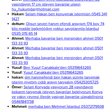
yasindayim 17 cm isteyen bayanlar ulaşın
hu_hukumdar@hotmail.com
Hakan:
Selam Hakan ben konuşmak istermisin 0545 341
1427
dsttum:
Olgun seven hanım efendi arayışım 174 boy 74
kilo madde bağımlılığım yoktur saygılarımla İstanbul
0535 015 65 14
Ahmet:
Merhaba bayanlar ben mersinden ahmet 0501
133 33 93
Ahmet:
Merhaba bayanlar ben mersinden ahmet 0501
133 33 93
Ahmet:
Merhaba bayanlar ben mersinden ahmet 0501
133 33 93
Yusuf:
Ben Yusuf Çanakkale'den 05319643265
Yusuf:
Yusuf Çanakkale'den 05319643265
hakan:
slm hanımefendi ben hakan sizinle tanışmak
isterim niyetim ciddi arayın tanışalım 05425305725
Ömer:
Selam Konyada yaşıyorum 28 yaşındayım
bekarım tanışmak isteyen bayanlari bekliyorum Konya
ve yakın çevresi illerde yasiyan bayanlar ulaşabilirsiniz
05461841738
Mehmet:
merhaba ben Mehmet İstanbul 05372179938