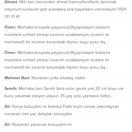
Ahmet:
Mrb ben mersinden ahmet hanimefendilerle tanismak
istiyorum numaram gizli aramalara acik bayanlarin emrindeyim 0501
131 31 41
Ömer:
Merhaba konyada yaşıyorum26yaşındayım bekarım
insanlarla sohbet etmeyi severim sıcakkanlıyım vicdanlı mı
merhametli bir insanım karşımdaki kişinin boyu posu dış...
Ömer:
Merhaba konyada yaşıyorum26yaşındayım bekarım
insanlarla sohbet etmeyi severim sıcakkanlıyım vicdanlı mı
merhametli bir insanım karşımdaki kişinin boyu posu dış...
Mehmet Nuri:
Numaranı yolla arkadaş olalım
Semih:
Merhaba ben Semih fazla söze gerek yok 20 cm boyu var
bunu yasamak isteyen ulaşsın 35 yaş üstü yazmasın lütfen...
Ali:
Derya buluşalım mı İstanbul Fatih teyim sende yakındaysan
numaranı tam yaz detayları konuşalım
Ali:
Numaranı yazarsan konuşalım mı