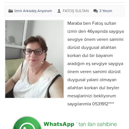
İzmir Arkadaş Arıyorum
FATOŞ SULTAN
3 Yorum
Maraba ben Fatoş sultan
izmir den 46yaşında saygıya
sevgiye önem veren samimi
dürüst duygusal allahtan
korkan dul bir bayanım
aradığım eş sevgiye saygıya
önem veren samimi dürüst
duygusal yalani olmayan
allahtan korkan dul beyler
mesajlarinizi bekliyorum
saygılarımla 0531912****