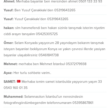
Ahmet:
Merhaba bayanlar ben mersinden ahmet 0501 133 33 93
Yusuf:
Ben Yusuf Çanakkale'den 05319643265
Yusuf:
Yusuf Çanakkale'den 05319643265
hakan:
slm hanımefendi ben hakan sizinle tanışmak isterim niyetim
ciddi arayın tanışalım 05425305725
Ömer:
Selam Konyada yaşıyorum 28 yaşındayım bekarım tanışmak
isteyen bayanlari bekliyorum Konya ve yakın çevresi illerde yasiyan
bayanlar ulaşabilirsiniz 05461841738
Mehmet:
merhaba ben Mehmet İstanbul 05372179938
Ayaz:
Her turlu sohbete varim..
SAMET:
Merhaba ismim samet istanbulda yaşıyorum yaşım 33
0543 160 01 35
Muhammed:
Selamnasılsın İstanbul'un neresindesin
fotografınıgördümbegendim telefonnumaram 05395867861