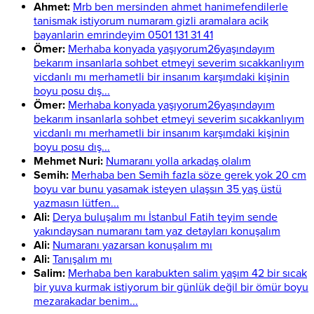
Ahmet:
Mrb ben mersinden ahmet hanimefendilerle
tanismak istiyorum numaram gizli aramalara acik
bayanlarin emrindeyim 0501 131 31 41
Ömer:
Merhaba konyada yaşıyorum26yaşındayım
bekarım insanlarla sohbet etmeyi severim sıcakkanlıyım
vicdanlı mı merhametli bir insanım karşımdaki kişinin
boyu posu dış...
Ömer:
Merhaba konyada yaşıyorum26yaşındayım
bekarım insanlarla sohbet etmeyi severim sıcakkanlıyım
vicdanlı mı merhametli bir insanım karşımdaki kişinin
boyu posu dış...
Mehmet Nuri:
Numaranı yolla arkadaş olalım
Semih:
Merhaba ben Semih fazla söze gerek yok 20 cm
boyu var bunu yasamak isteyen ulaşsın 35 yaş üstü
yazmasın lütfen...
Ali:
Derya buluşalım mı İstanbul Fatih teyim sende
yakındaysan numaranı tam yaz detayları konuşalım
Ali:
Numaranı yazarsan konuşalım mı
Ali:
Tanışalım mı
Salim:
Merhaba ben karabukten salim yaşım 42 bir sıcak
bir yuva kurmak istiyorum bir günlük değil bir ömür boyu
mezarakadar benim...