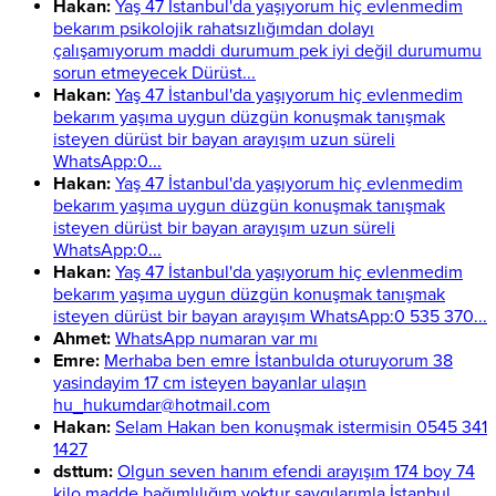
Hakan:
Yaş 47 İstanbul'da yaşıyorum hiç evlenmedim
bekarım psikolojik rahatsızlığımdan dolayı
çalışamıyorum maddi durumum pek iyi değil durumumu
sorun etmeyecek Dürüst...
Hakan:
Yaş 47 İstanbul'da yaşıyorum hiç evlenmedim
bekarım yaşıma uygun düzgün konuşmak tanışmak
isteyen dürüst bir bayan arayışım uzun süreli
WhatsApp:0...
Hakan:
Yaş 47 İstanbul'da yaşıyorum hiç evlenmedim
bekarım yaşıma uygun düzgün konuşmak tanışmak
isteyen dürüst bir bayan arayışım uzun süreli
WhatsApp:0...
Hakan:
Yaş 47 İstanbul'da yaşıyorum hiç evlenmedim
bekarım yaşıma uygun düzgün konuşmak tanışmak
isteyen dürüst bir bayan arayışım WhatsApp:0 535 370...
Ahmet:
WhatsApp numaran var mı
Emre:
Merhaba ben emre İstanbulda oturuyorum 38
yasindayim 17 cm isteyen bayanlar ulaşın
hu_hukumdar@hotmail.com
Hakan:
Selam Hakan ben konuşmak istermisin 0545 341
1427
dsttum:
Olgun seven hanım efendi arayışım 174 boy 74
kilo madde bağımlılığım yoktur saygılarımla İstanbul