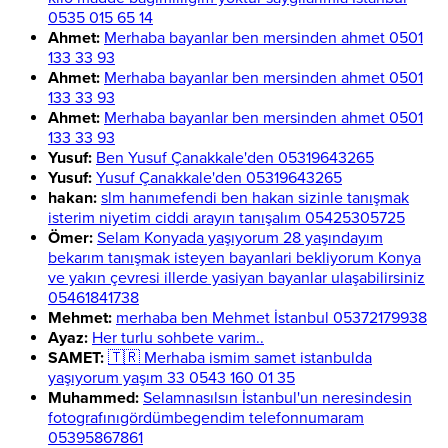
0535 015 65 14
Ahmet:
Merhaba bayanlar ben mersinden ahmet 0501
133 33 93
Ahmet:
Merhaba bayanlar ben mersinden ahmet 0501
133 33 93
Ahmet:
Merhaba bayanlar ben mersinden ahmet 0501
133 33 93
Yusuf:
Ben Yusuf Çanakkale'den 05319643265
Yusuf:
Yusuf Çanakkale'den 05319643265
hakan:
slm hanımefendi ben hakan sizinle tanışmak
isterim niyetim ciddi arayın tanışalım 05425305725
Ömer:
Selam Konyada yaşıyorum 28 yaşındayım
bekarım tanışmak isteyen bayanlari bekliyorum Konya
ve yakın çevresi illerde yasiyan bayanlar ulaşabilirsiniz
05461841738
Mehmet:
merhaba ben Mehmet İstanbul 05372179938
Ayaz:
Her turlu sohbete varim..
SAMET:
🇹🇷 Merhaba ismim samet istanbulda
yaşıyorum yaşım 33 0543 160 01 35
Muhammed:
Selamnasılsın İstanbul'un neresindesin
fotografınıgördümbegendim telefonnumaram
05395867861