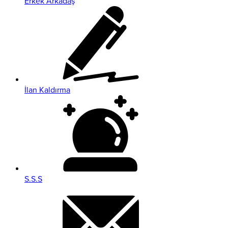
Erkek Arkadaş
İlan Kaldırma
S.S.S