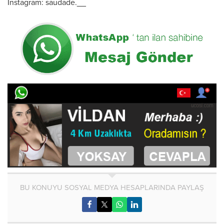
İnstagram: saudade.__
BU KONUYU SOSYAL MEDYA HESAPLARINDA PAYLAŞ