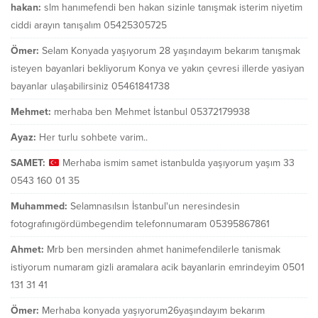
hakan:
slm hanımefendi ben hakan sizinle tanışmak isterim niyetim
ciddi arayın tanışalım 05425305725
Ömer:
Selam Konyada yaşıyorum 28 yaşındayım bekarım tanışmak
isteyen bayanlari bekliyorum Konya ve yakın çevresi illerde yasiyan
bayanlar ulaşabilirsiniz 05461841738
Mehmet:
merhaba ben Mehmet İstanbul 05372179938
Ayaz:
Her turlu sohbete varim..
SAMET:
Merhaba ismim samet istanbulda yaşıyorum yaşım 33
0543 160 01 35
Muhammed:
Selamnasılsın İstanbul'un neresindesin
fotografınıgördümbegendim telefonnumaram 05395867861
Ahmet:
Mrb ben mersinden ahmet hanimefendilerle tanismak
istiyorum numaram gizli aramalara acik bayanlarin emrindeyim 0501
131 31 41
Ömer:
Merhaba konyada yaşıyorum26yaşındayım bekarım