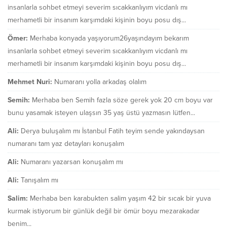
insanlarla sohbet etmeyi severim sıcakkanlıyım vicdanlı mı
merhametli bir insanım karşımdaki kişinin boyu posu dış...
Ömer:
Merhaba konyada yaşıyorum26yaşındayım bekarım
insanlarla sohbet etmeyi severim sıcakkanlıyım vicdanlı mı
merhametli bir insanım karşımdaki kişinin boyu posu dış...
Mehmet Nuri:
Numaranı yolla arkadaş olalım
Semih:
Merhaba ben Semih fazla söze gerek yok 20 cm boyu var
bunu yasamak isteyen ulaşsın 35 yaş üstü yazmasın lütfen...
Ali:
Derya buluşalım mı İstanbul Fatih teyim sende yakındaysan
numaranı tam yaz detayları konuşalım
Ali:
Numaranı yazarsan konuşalım mı
Ali:
Tanışalım mı
Salim:
Merhaba ben karabukten salim yaşım 42 bir sıcak bir yuva
kurmak istiyorum bir günlük değil bir ömür boyu mezarakadar
benim...