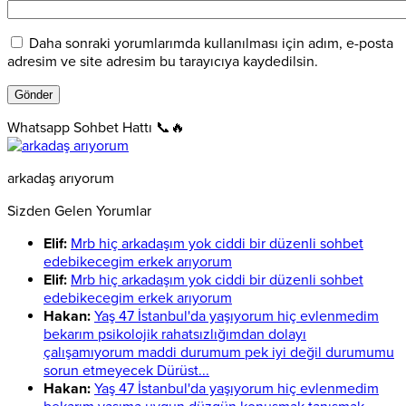
Daha sonraki yorumlarımda kullanılması için adım, e-posta
adresim ve site adresim bu tarayıcıya kaydedilsin.
Whatsapp Sohbet Hattı 📞🔥
arkadaş arıyorum
Sizden Gelen Yorumlar
Elif:
Mrb hiç arkadaşım yok ciddi bir düzenli sohbet
edebikecegim erkek arıyorum
Elif:
Mrb hiç arkadaşım yok ciddi bir düzenli sohbet
edebikecegim erkek arıyorum
Hakan:
Yaş 47 İstanbul'da yaşıyorum hiç evlenmedim
bekarım psikolojik rahatsızlığımdan dolayı
çalışamıyorum maddi durumum pek iyi değil durumumu
sorun etmeyecek Dürüst...
Hakan:
Yaş 47 İstanbul'da yaşıyorum hiç evlenmedim