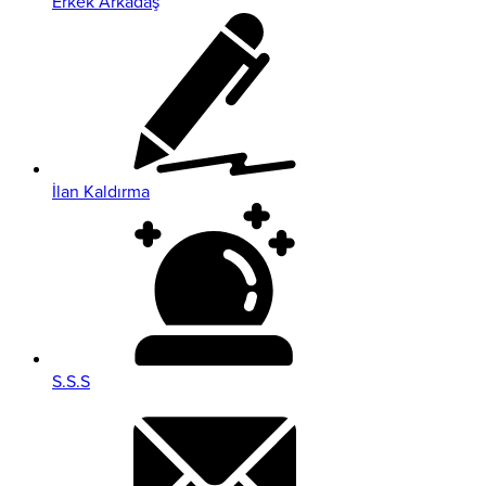
Erkek Arkadaş
İlan Kaldırma
S.S.S