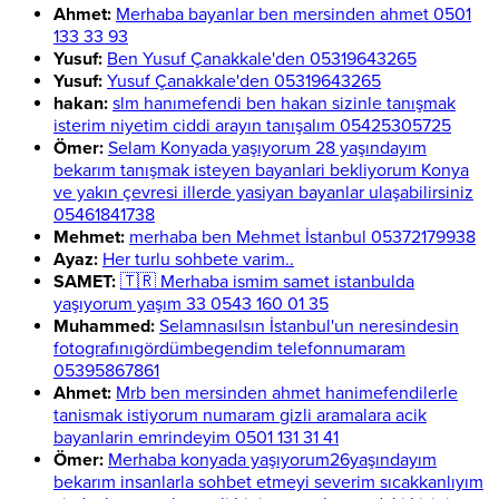
Ahmet:
Merhaba bayanlar ben mersinden ahmet 0501
133 33 93
Yusuf:
Ben Yusuf Çanakkale'den 05319643265
Yusuf:
Yusuf Çanakkale'den 05319643265
hakan:
slm hanımefendi ben hakan sizinle tanışmak
isterim niyetim ciddi arayın tanışalım 05425305725
Ömer:
Selam Konyada yaşıyorum 28 yaşındayım
bekarım tanışmak isteyen bayanlari bekliyorum Konya
ve yakın çevresi illerde yasiyan bayanlar ulaşabilirsiniz
05461841738
Mehmet:
merhaba ben Mehmet İstanbul 05372179938
Ayaz:
Her turlu sohbete varim..
SAMET:
🇹🇷 Merhaba ismim samet istanbulda
yaşıyorum yaşım 33 0543 160 01 35
Muhammed:
Selamnasılsın İstanbul'un neresindesin
fotografınıgördümbegendim telefonnumaram
05395867861
Ahmet:
Mrb ben mersinden ahmet hanimefendilerle
tanismak istiyorum numaram gizli aramalara acik
bayanlarin emrindeyim 0501 131 31 41
Ömer:
Merhaba konyada yaşıyorum26yaşındayım
bekarım insanlarla sohbet etmeyi severim sıcakkanlıyım