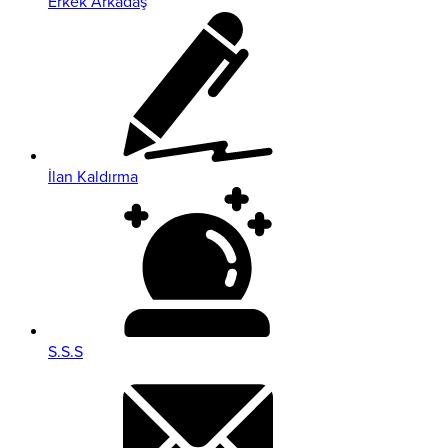
Erkek Arkadaş
İlan Kaldırma
S.S.S