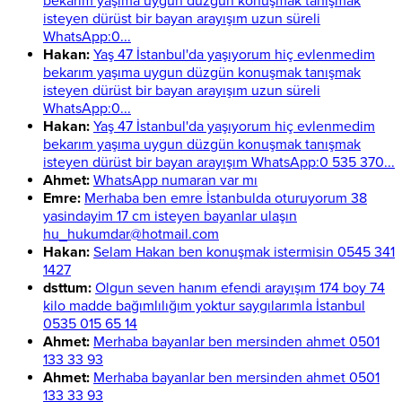
bekarım yaşıma uygun düzgün konuşmak tanışmak
isteyen dürüst bir bayan arayışım uzun süreli
WhatsApp:0...
Hakan:
Yaş 47 İstanbul'da yaşıyorum hiç evlenmedim
bekarım yaşıma uygun düzgün konuşmak tanışmak
isteyen dürüst bir bayan arayışım uzun süreli
WhatsApp:0...
Hakan:
Yaş 47 İstanbul'da yaşıyorum hiç evlenmedim
bekarım yaşıma uygun düzgün konuşmak tanışmak
isteyen dürüst bir bayan arayışım WhatsApp:0 535 370...
Ahmet:
WhatsApp numaran var mı
Emre:
Merhaba ben emre İstanbulda oturuyorum 38
yasindayim 17 cm isteyen bayanlar ulaşın
hu_hukumdar@hotmail.com
Hakan:
Selam Hakan ben konuşmak istermisin 0545 341
1427
dsttum:
Olgun seven hanım efendi arayışım 174 boy 74
kilo madde bağımlılığım yoktur saygılarımla İstanbul
0535 015 65 14
Ahmet:
Merhaba bayanlar ben mersinden ahmet 0501
133 33 93
Ahmet:
Merhaba bayanlar ben mersinden ahmet 0501
133 33 93