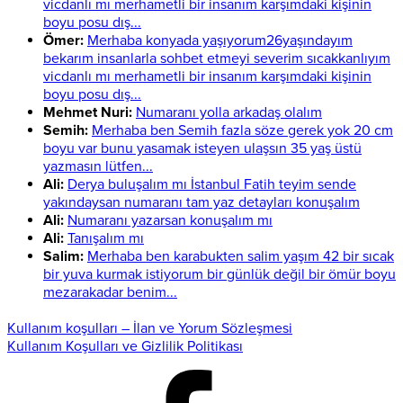
vicdanlı mı merhametli bir insanım karşımdaki kişinin
boyu posu dış...
Ömer:
Merhaba konyada yaşıyorum26yaşındayım
bekarım insanlarla sohbet etmeyi severim sıcakkanlıyım
vicdanlı mı merhametli bir insanım karşımdaki kişinin
boyu posu dış...
Mehmet Nuri:
Numaranı yolla arkadaş olalım
Semih:
Merhaba ben Semih fazla söze gerek yok 20 cm
boyu var bunu yasamak isteyen ulaşsın 35 yaş üstü
yazmasın lütfen...
Ali:
Derya buluşalım mı İstanbul Fatih teyim sende
yakındaysan numaranı tam yaz detayları konuşalım
Ali:
Numaranı yazarsan konuşalım mı
Ali:
Tanışalım mı
Salim:
Merhaba ben karabukten salim yaşım 42 bir sıcak
bir yuva kurmak istiyorum bir günlük değil bir ömür boyu
mezarakadar benim...
Kullanım koşulları – İlan ve Yorum Sözleşmesi
Kullanım Koşulları ve Gizlilik Politikası