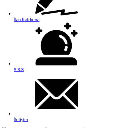
İlan Kaldırma
S.S.S
İletişim