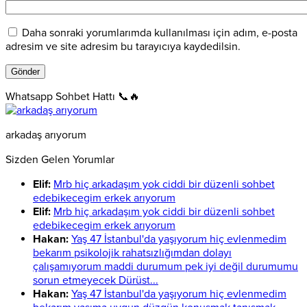
Daha sonraki yorumlarımda kullanılması için adım, e-posta
adresim ve site adresim bu tarayıcıya kaydedilsin.
Whatsapp Sohbet Hattı 📞🔥
arkadaş arıyorum
Sizden Gelen Yorumlar
Elif:
Mrb hiç arkadaşım yok ciddi bir düzenli sohbet
edebikecegim erkek arıyorum
Elif:
Mrb hiç arkadaşım yok ciddi bir düzenli sohbet
edebikecegim erkek arıyorum
Hakan:
Yaş 47 İstanbul'da yaşıyorum hiç evlenmedim
bekarım psikolojik rahatsızlığımdan dolayı
çalışamıyorum maddi durumum pek iyi değil durumumu
sorun etmeyecek Dürüst...
Hakan:
Yaş 47 İstanbul'da yaşıyorum hiç evlenmedim