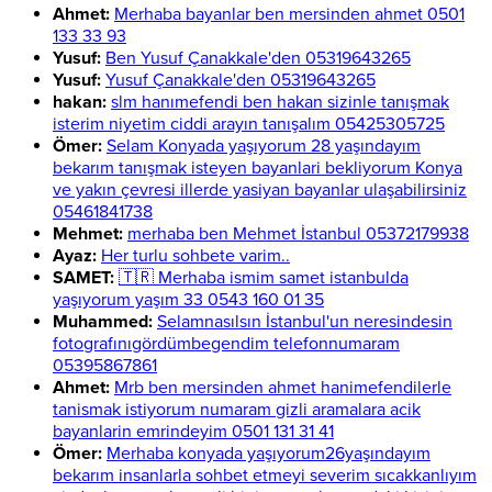
Ahmet:
Merhaba bayanlar ben mersinden ahmet 0501
133 33 93
Yusuf:
Ben Yusuf Çanakkale'den 05319643265
Yusuf:
Yusuf Çanakkale'den 05319643265
hakan:
slm hanımefendi ben hakan sizinle tanışmak
isterim niyetim ciddi arayın tanışalım 05425305725
Ömer:
Selam Konyada yaşıyorum 28 yaşındayım
bekarım tanışmak isteyen bayanlari bekliyorum Konya
ve yakın çevresi illerde yasiyan bayanlar ulaşabilirsiniz
05461841738
Mehmet:
merhaba ben Mehmet İstanbul 05372179938
Ayaz:
Her turlu sohbete varim..
SAMET:
🇹🇷 Merhaba ismim samet istanbulda
yaşıyorum yaşım 33 0543 160 01 35
Muhammed:
Selamnasılsın İstanbul'un neresindesin
fotografınıgördümbegendim telefonnumaram
05395867861
Ahmet:
Mrb ben mersinden ahmet hanimefendilerle
tanismak istiyorum numaram gizli aramalara acik
bayanlarin emrindeyim 0501 131 31 41
Ömer:
Merhaba konyada yaşıyorum26yaşındayım
bekarım insanlarla sohbet etmeyi severim sıcakkanlıyım