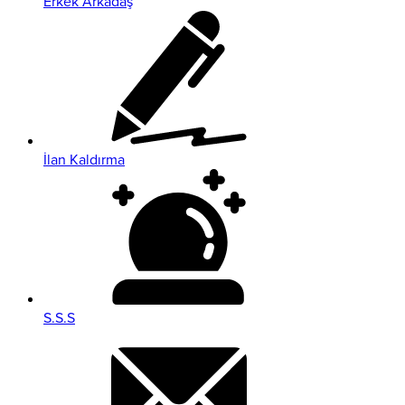
Erkek Arkadaş
İlan Kaldırma
S.S.S