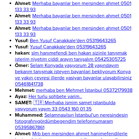
Ahmet:
Merhaba bayanlar ben mersinden ahmet 0501
133 33 93
Ahmet:
Merhaba bayanlar ben mersinden ahmet 0501
133 33 93
Ahmet:
Merhaba bayanlar ben mersinden ahmet 0501
133 33 93
Yusuf:
Ben Yusuf Çanakkale'den 05319643265
Yusuf:
Yusuf Çanakkale'den 05319643265
hakan:
slm hanımefendi ben hakan sizinle tanışmak
isterim niyetim ciddi arayın tanışalım 05425305725
Ömer:
Selam Konyada yaşıyorum 28 yaşındayım
bekarım tanışmak isteyen bayanlari bekliyorum Konya
ve yakın çevresi illerde yasiyan bayanlar ulaşabilirsiniz
05461841738
Mehmet:
merhaba ben Mehmet İstanbul 05372179938
Ayaz:
Her turlu sohbete varim..
SAMET:
🇹🇷 Merhaba ismim samet istanbulda
yaşıyorum yaşım 33 0543 160 01 35
Muhammed:
Selamnasılsın İstanbul'un neresindesin
fotografınıgördümbegendim telefonnumaram
05395867861
Ahmet:
Mrb ben mersinden ahmet hanimefendilerle