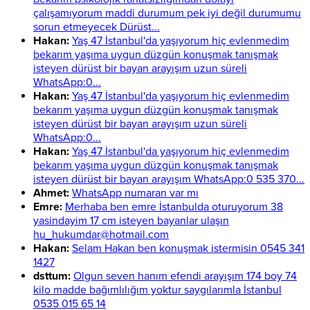
çalışamıyorum maddi durumum pek iyi değil durumumu
sorun etmeyecek Dürüst...
Hakan:
Yaş 47 İstanbul'da yaşıyorum hiç evlenmedim
bekarım yaşıma uygun düzgün konuşmak tanışmak
isteyen dürüst bir bayan arayışım uzun süreli
WhatsApp:0...
Hakan:
Yaş 47 İstanbul'da yaşıyorum hiç evlenmedim
bekarım yaşıma uygun düzgün konuşmak tanışmak
isteyen dürüst bir bayan arayışım uzun süreli
WhatsApp:0...
Hakan:
Yaş 47 İstanbul'da yaşıyorum hiç evlenmedim
bekarım yaşıma uygun düzgün konuşmak tanışmak
isteyen dürüst bir bayan arayışım WhatsApp:0 535 370...
Ahmet:
WhatsApp numaran var mı
Emre:
Merhaba ben emre İstanbulda oturuyorum 38
yasindayim 17 cm isteyen bayanlar ulaşın
hu_hukumdar@hotmail.com
Hakan:
Selam Hakan ben konuşmak istermisin 0545 341
1427
dsttum:
Olgun seven hanım efendi arayışım 174 boy 74
kilo madde bağımlılığım yoktur saygılarımla İstanbul
0535 015 65 14