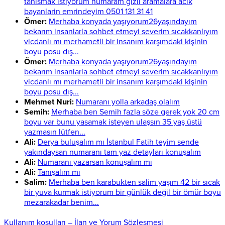
tanismak istiyorum numaram gizli aramalara acik
bayanlarin emrindeyim 0501 131 31 41
Ömer:
Merhaba konyada yaşıyorum26yaşındayım
bekarım insanlarla sohbet etmeyi severim sıcakkanlıyım
vicdanlı mı merhametli bir insanım karşımdaki kişinin
boyu posu dış...
Ömer:
Merhaba konyada yaşıyorum26yaşındayım
bekarım insanlarla sohbet etmeyi severim sıcakkanlıyım
vicdanlı mı merhametli bir insanım karşımdaki kişinin
boyu posu dış...
Mehmet Nuri:
Numaranı yolla arkadaş olalım
Semih:
Merhaba ben Semih fazla söze gerek yok 20 cm
boyu var bunu yasamak isteyen ulaşsın 35 yaş üstü
yazmasın lütfen...
Ali:
Derya buluşalım mı İstanbul Fatih teyim sende
yakındaysan numaranı tam yaz detayları konuşalım
Ali:
Numaranı yazarsan konuşalım mı
Ali:
Tanışalım mı
Salim:
Merhaba ben karabukten salim yaşım 42 bir sıcak
bir yuva kurmak istiyorum bir günlük değil bir ömür boyu
mezarakadar benim...
Kullanım koşulları – İlan ve Yorum Sözleşmesi