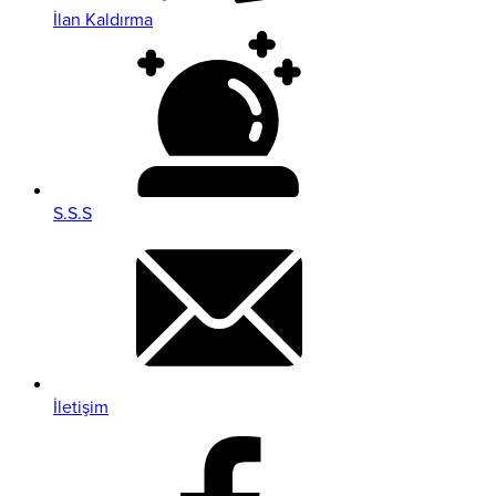
İlan Kaldırma
S.S.S
İletişim