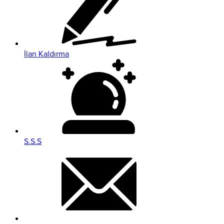
İlan Kaldırma
S.S.S