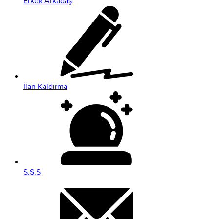
Erkek Arkadaş
İlan Kaldırma
S.S.S