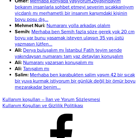
Ömer:
Merhaba konyada yaşıyorum26yaşındayım
bekarım insanlarla sohbet etmeyi severim sıcakkanlıyım
vicdanlı mı merhametli bir insanım karşımdaki kişinin
boyu posu dış...
Mehmet Nuri:
Numaranı yolla arkadaş olalım
Semih:
Merhaba ben Semih fazla söze gerek yok 20 cm
boyu var bunu yasamak isteyen ulaşsın 35 yaş üstü
yazmasın lütfen...
Ali:
Derya buluşalım mı İstanbul Fatih teyim sende
yakındaysan numaranı tam yaz detayları konuşalım
Ali:
Numaranı yazarsan konuşalım mı
Ali:
Tanışalım mı
Salim:
Merhaba ben karabukten salim yaşım 42 bir sıcak
bir yuva kurmak istiyorum bir günlük değil bir ömür boyu
mezarakadar benim...
Kullanım koşulları – İlan ve Yorum Sözleşmesi
Kullanım Koşulları ve Gizlilik Politikası