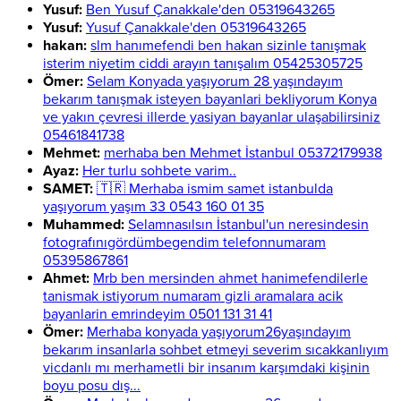
Yusuf:
Ben Yusuf Çanakkale'den 05319643265
Yusuf:
Yusuf Çanakkale'den 05319643265
hakan:
slm hanımefendi ben hakan sizinle tanışmak
isterim niyetim ciddi arayın tanışalım 05425305725
Ömer:
Selam Konyada yaşıyorum 28 yaşındayım
bekarım tanışmak isteyen bayanlari bekliyorum Konya
ve yakın çevresi illerde yasiyan bayanlar ulaşabilirsiniz
05461841738
Mehmet:
merhaba ben Mehmet İstanbul 05372179938
Ayaz:
Her turlu sohbete varim..
SAMET:
🇹🇷 Merhaba ismim samet istanbulda
yaşıyorum yaşım 33 0543 160 01 35
Muhammed:
Selamnasılsın İstanbul'un neresindesin
fotografınıgördümbegendim telefonnumaram
05395867861
Ahmet:
Mrb ben mersinden ahmet hanimefendilerle
tanismak istiyorum numaram gizli aramalara acik
bayanlarin emrindeyim 0501 131 31 41
Ömer:
Merhaba konyada yaşıyorum26yaşındayım
bekarım insanlarla sohbet etmeyi severim sıcakkanlıyım
vicdanlı mı merhametli bir insanım karşımdaki kişinin
boyu posu dış...