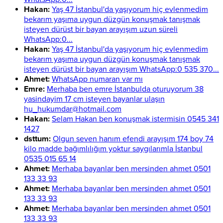
Hakan:
Yaş 47 İstanbul'da yaşıyorum hiç evlenmedim
bekarım yaşıma uygun düzgün konuşmak tanışmak
isteyen dürüst bir bayan arayışım uzun süreli
WhatsApp:0...
Hakan:
Yaş 47 İstanbul'da yaşıyorum hiç evlenmedim
bekarım yaşıma uygun düzgün konuşmak tanışmak
isteyen dürüst bir bayan arayışım WhatsApp:0 535 370...
Ahmet:
WhatsApp numaran var mı
Emre:
Merhaba ben emre İstanbulda oturuyorum 38
yasindayim 17 cm isteyen bayanlar ulaşın
hu_hukumdar@hotmail.com
Hakan:
Selam Hakan ben konuşmak istermisin 0545 341
1427
dsttum:
Olgun seven hanım efendi arayışım 174 boy 74
kilo madde bağımlılığım yoktur saygılarımla İstanbul
0535 015 65 14
Ahmet:
Merhaba bayanlar ben mersinden ahmet 0501
133 33 93
Ahmet:
Merhaba bayanlar ben mersinden ahmet 0501
133 33 93
Ahmet:
Merhaba bayanlar ben mersinden ahmet 0501
133 33 93