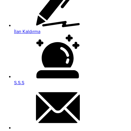
İlan Kaldırma
S.S.S