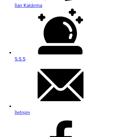
İlan Kaldırma
S.S.S
İletişim