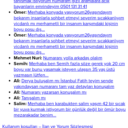
tanismak istiyorum numaram gizli aramalara acik
bayanlarin emrindeyim 0501 131 31 41
Ömer:
Merhaba konyada yaşıyorum26yaşındayım
bekarım insanlarla sohbet etmeyi severim sıcakkanlıyım
vicdanlı mı merhametli bir insanım karşımdaki kişinin
boyu posu dış...
Ömer:
Merhaba konyada yaşıyorum26yaşındayım
bekarım insanlarla sohbet etmeyi severim sıcakkanlıyım
vicdanlı mı merhametli bir insanım karşımdaki kişinin
boyu posu dış...
Mehmet Nuri:
Numaranı yolla arkadaş olalım
Semih:
Merhaba ben Semih fazla söze gerek yok 20 cm
boyu var bunu yasamak isteyen ulaşsın 35 yaş üstü
yazmasın lütfen...
Ali:
Derya buluşalım mı İstanbul Fatih teyim sende
yakındaysan numaranı tam yaz detayları konuşalım
Ali:
Numaranı yazarsan konuşalım mı
Ali:
Tanışalım mı
Salim:
Merhaba ben karabukten salim yaşım 42 bir sıcak
bir yuva kurmak istiyorum bir günlük değil bir ömür boyu
mezarakadar benim...
Kullanım koşulları – İlan ve Yorum Sözleşmesi