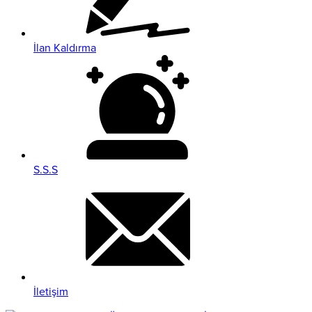
İlan Kaldırma
S.S.S
İletişim