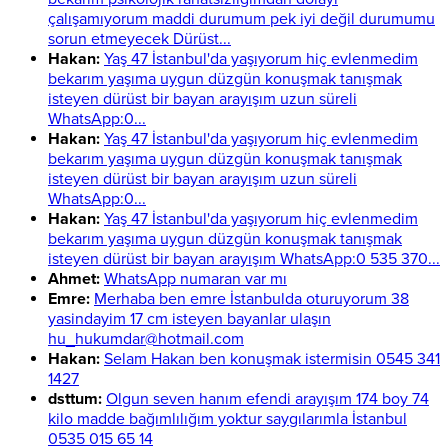
çalışamıyorum maddi durumum pek iyi değil durumumu
sorun etmeyecek Dürüst...
Hakan:
Yaş 47 İstanbul'da yaşıyorum hiç evlenmedim
bekarım yaşıma uygun düzgün konuşmak tanışmak
isteyen dürüst bir bayan arayışım uzun süreli
WhatsApp:0...
Hakan:
Yaş 47 İstanbul'da yaşıyorum hiç evlenmedim
bekarım yaşıma uygun düzgün konuşmak tanışmak
isteyen dürüst bir bayan arayışım uzun süreli
WhatsApp:0...
Hakan:
Yaş 47 İstanbul'da yaşıyorum hiç evlenmedim
bekarım yaşıma uygun düzgün konuşmak tanışmak
isteyen dürüst bir bayan arayışım WhatsApp:0 535 370...
Ahmet:
WhatsApp numaran var mı
Emre:
Merhaba ben emre İstanbulda oturuyorum 38
yasindayim 17 cm isteyen bayanlar ulaşın
hu_hukumdar@hotmail.com
Hakan:
Selam Hakan ben konuşmak istermisin 0545 341
1427
dsttum:
Olgun seven hanım efendi arayışım 174 boy 74
kilo madde bağımlılığım yoktur saygılarımla İstanbul
0535 015 65 14