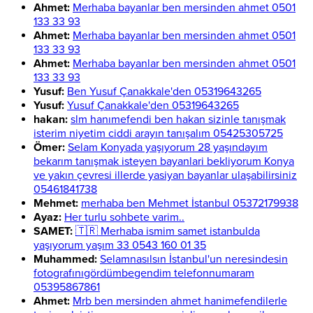
Ahmet:
Merhaba bayanlar ben mersinden ahmet 0501
133 33 93
Ahmet:
Merhaba bayanlar ben mersinden ahmet 0501
133 33 93
Ahmet:
Merhaba bayanlar ben mersinden ahmet 0501
133 33 93
Yusuf:
Ben Yusuf Çanakkale'den 05319643265
Yusuf:
Yusuf Çanakkale'den 05319643265
hakan:
slm hanımefendi ben hakan sizinle tanışmak
isterim niyetim ciddi arayın tanışalım 05425305725
Ömer:
Selam Konyada yaşıyorum 28 yaşındayım
bekarım tanışmak isteyen bayanlari bekliyorum Konya
ve yakın çevresi illerde yasiyan bayanlar ulaşabilirsiniz
05461841738
Mehmet:
merhaba ben Mehmet İstanbul 05372179938
Ayaz:
Her turlu sohbete varim..
SAMET:
🇹🇷 Merhaba ismim samet istanbulda
yaşıyorum yaşım 33 0543 160 01 35
Muhammed:
Selamnasılsın İstanbul'un neresindesin
fotografınıgördümbegendim telefonnumaram
05395867861
Ahmet:
Mrb ben mersinden ahmet hanimefendilerle