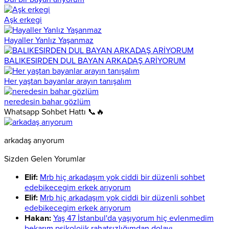
Aşk erkegi
Hayaller Yanlız Yaşanmaz
BALIKESIRDEN DUL BAYAN ARKADAŞ ARİYORUM
Her yaştan bayanlar arayın tanışalım
neredesin bahar gözlüm
Whatsapp Sohbet Hattı 📞🔥
arkadaş arıyorum
Sizden Gelen Yorumlar
Elif:
Mrb hiç arkadaşım yok ciddi bir düzenli sohbet
edebikecegim erkek arıyorum
Elif:
Mrb hiç arkadaşım yok ciddi bir düzenli sohbet
edebikecegim erkek arıyorum
Hakan:
Yaş 47 İstanbul'da yaşıyorum hiç evlenmedim
bekarım psikolojik rahatsızlığımdan dolayı