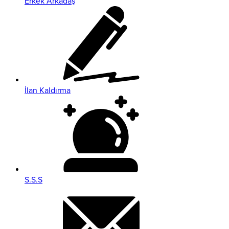
Erkek Arkadaş
İlan Kaldırma
S.S.S