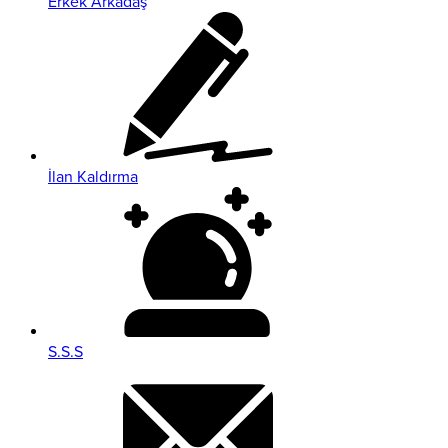
Erkek Arkadaş
İlan Kaldırma
S.S.S