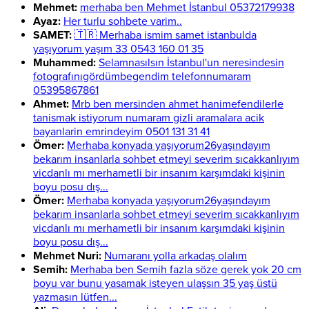
Mehmet:
merhaba ben Mehmet İstanbul 05372179938
Ayaz:
Her turlu sohbete varim..
SAMET:
🇹🇷 Merhaba ismim samet istanbulda
yaşıyorum yaşım 33 0543 160 01 35
Muhammed:
Selamnasılsın İstanbul'un neresindesin
fotografınıgördümbegendim telefonnumaram
05395867861
Ahmet:
Mrb ben mersinden ahmet hanimefendilerle
tanismak istiyorum numaram gizli aramalara acik
bayanlarin emrindeyim 0501 131 31 41
Ömer:
Merhaba konyada yaşıyorum26yaşındayım
bekarım insanlarla sohbet etmeyi severim sıcakkanlıyım
vicdanlı mı merhametli bir insanım karşımdaki kişinin
boyu posu dış...
Ömer:
Merhaba konyada yaşıyorum26yaşındayım
bekarım insanlarla sohbet etmeyi severim sıcakkanlıyım
vicdanlı mı merhametli bir insanım karşımdaki kişinin
boyu posu dış...
Mehmet Nuri:
Numaranı yolla arkadaş olalım
Semih:
Merhaba ben Semih fazla söze gerek yok 20 cm
boyu var bunu yasamak isteyen ulaşsın 35 yaş üstü
yazmasın lütfen...