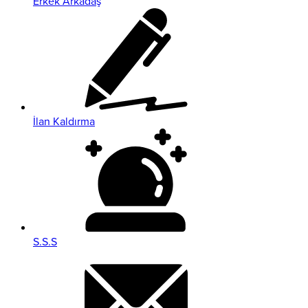
Erkek Arkadaş
İlan Kaldırma
S.S.S