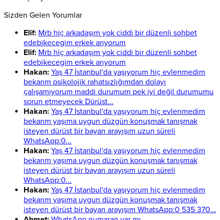
Sizden Gelen Yorumlar
Elif:
Mrb hiç arkadaşım yok ciddi bir düzenli sohbet
edebikecegim erkek arıyorum
Elif:
Mrb hiç arkadaşım yok ciddi bir düzenli sohbet
edebikecegim erkek arıyorum
Hakan:
Yaş 47 İstanbul'da yaşıyorum hiç evlenmedim
bekarım psikolojik rahatsızlığımdan dolayı
çalışamıyorum maddi durumum pek iyi değil durumumu
sorun etmeyecek Dürüst...
Hakan:
Yaş 47 İstanbul'da yaşıyorum hiç evlenmedim
bekarım yaşıma uygun düzgün konuşmak tanışmak
isteyen dürüst bir bayan arayışım uzun süreli
WhatsApp:0...
Hakan:
Yaş 47 İstanbul'da yaşıyorum hiç evlenmedim
bekarım yaşıma uygun düzgün konuşmak tanışmak
isteyen dürüst bir bayan arayışım uzun süreli
WhatsApp:0...
Hakan:
Yaş 47 İstanbul'da yaşıyorum hiç evlenmedim
bekarım yaşıma uygun düzgün konuşmak tanışmak
isteyen dürüst bir bayan arayışım WhatsApp:0 535 370...
Ahmet:
WhatsApp numaran var mı