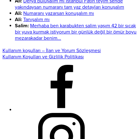
Ali:
Derya buluşalım mı İstanbul Fatih teyim sende
yakındaysan numaranı tam yaz detayları konuşalım
Ali:
Numaranı yazarsan konuşalım mı
Ali:
Tanışalım mı
Salim:
Merhaba ben karabukten salim yaşım 42 bir sıcak
bir yuva kurmak istiyorum bir günlük değil bir ömür boyu
mezarakadar benim...
Kullanım koşulları – İlan ve Yorum Sözleşmesi
Kullanım Koşulları ve Gizlilik Politikası