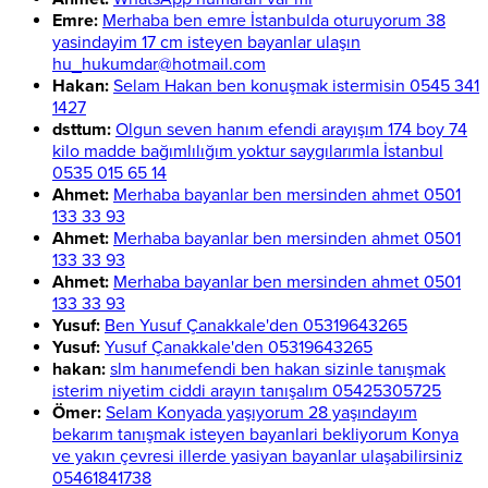
Emre:
Merhaba ben emre İstanbulda oturuyorum 38
yasindayim 17 cm isteyen bayanlar ulaşın
hu_hukumdar@hotmail.com
Hakan:
Selam Hakan ben konuşmak istermisin 0545 341
1427
dsttum:
Olgun seven hanım efendi arayışım 174 boy 74
kilo madde bağımlılığım yoktur saygılarımla İstanbul
0535 015 65 14
Ahmet:
Merhaba bayanlar ben mersinden ahmet 0501
133 33 93
Ahmet:
Merhaba bayanlar ben mersinden ahmet 0501
133 33 93
Ahmet:
Merhaba bayanlar ben mersinden ahmet 0501
133 33 93
Yusuf:
Ben Yusuf Çanakkale'den 05319643265
Yusuf:
Yusuf Çanakkale'den 05319643265
hakan:
slm hanımefendi ben hakan sizinle tanışmak
isterim niyetim ciddi arayın tanışalım 05425305725
Ömer:
Selam Konyada yaşıyorum 28 yaşındayım
bekarım tanışmak isteyen bayanlari bekliyorum Konya
ve yakın çevresi illerde yasiyan bayanlar ulaşabilirsiniz
05461841738