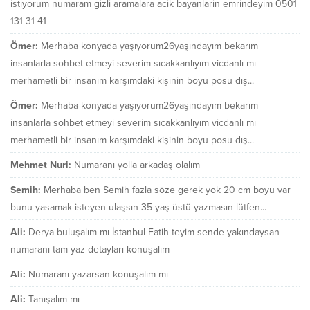
istiyorum numaram gizli aramalara acik bayanlarin emrindeyim 0501
131 31 41
Ömer:
Merhaba konyada yaşıyorum26yaşındayım bekarım
insanlarla sohbet etmeyi severim sıcakkanlıyım vicdanlı mı
merhametli bir insanım karşımdaki kişinin boyu posu dış...
Ömer:
Merhaba konyada yaşıyorum26yaşındayım bekarım
insanlarla sohbet etmeyi severim sıcakkanlıyım vicdanlı mı
merhametli bir insanım karşımdaki kişinin boyu posu dış...
Mehmet Nuri:
Numaranı yolla arkadaş olalım
Semih:
Merhaba ben Semih fazla söze gerek yok 20 cm boyu var
bunu yasamak isteyen ulaşsın 35 yaş üstü yazmasın lütfen...
Ali:
Derya buluşalım mı İstanbul Fatih teyim sende yakındaysan
numaranı tam yaz detayları konuşalım
Ali:
Numaranı yazarsan konuşalım mı
Ali:
Tanışalım mı