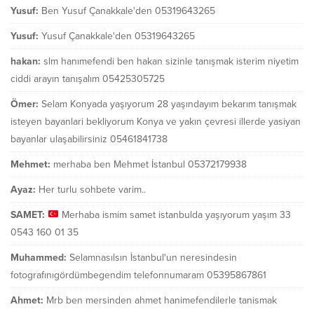
Yusuf:
Ben Yusuf Çanakkale'den 05319643265
Yusuf:
Yusuf Çanakkale'den 05319643265
hakan:
slm hanımefendi ben hakan sizinle tanışmak isterim niyetim
ciddi arayın tanışalım 05425305725
Ömer:
Selam Konyada yaşıyorum 28 yaşındayım bekarım tanışmak
isteyen bayanlari bekliyorum Konya ve yakın çevresi illerde yasiyan
bayanlar ulaşabilirsiniz 05461841738
Mehmet:
merhaba ben Mehmet İstanbul 05372179938
Ayaz:
Her turlu sohbete varim..
SAMET:
Merhaba ismim samet istanbulda yaşıyorum yaşım 33
0543 160 01 35
Muhammed:
Selamnasılsın İstanbul'un neresindesin
fotografınıgördümbegendim telefonnumaram 05395867861
Ahmet:
Mrb ben mersinden ahmet hanimefendilerle tanismak