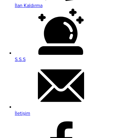
İlan Kaldırma
S.S.S
İletişim