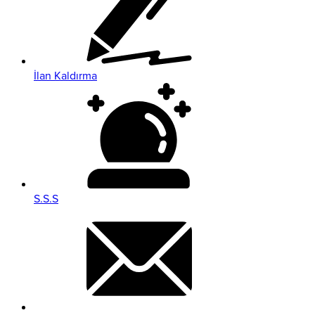
İlan Kaldırma
S.S.S