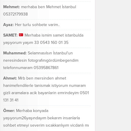
Mehmet:
merhaba ben Mehmet İstanbul
05372179938
Ayaz:
Her turlu sohbete varim..
SAMET:
Merhaba ismim samet istanbulda
yaşıyorum yaşım 33 0543 160 01 35
Muhammed:
Selamnasılsın İstanbul'un
neresindesin fotografınıgördümbegendim
telefonnumaram 05395867861
Ahmet:
Mrb ben mersinden ahmet
hanimefendilerle tanismak istiyorum numaram
gizli aramalara acik bayanlarin emrindeyim 0501
131 31 41
Ömer:
Merhaba konyada
yaşıyorum26yaşındayım bekarım insanlarla
sohbet etmeyi severim sıcakkanlıyım vicdanlı mı