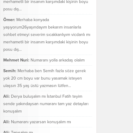
merhametli bir insanım karşımdaki kişinin boyu
posu dış...
Ömer:
Merhaba konyada
yaşıyorum26yaşındayım bekarım insanlarla
sohbet etmeyi severim sıcakkanlıyım vicdanlı mı
merhametli bir insanım karşımdaki kişinin boyu
posu dış...
Mehmet Nuri:
Numaranı yolla arkadaş olalım
Semih:
Merhaba ben Semih fazla söze gerek
yok 20 cm boyu var bunu yasamak isteyen
ulaşsın 35 yaş üstü yazmasın lütfen...
Ali:
Derya buluşalım mı İstanbul Fatih teyim
sende yakındaysan numaranı tam yaz detayları
konuşalım
Ali:
Numaranı yazarsan konuşalım mı
Ali:
Tanışalım mı