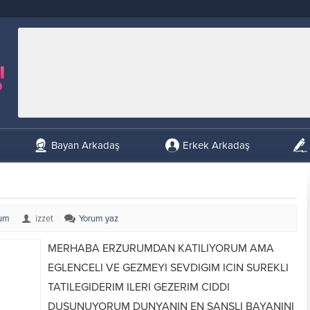
Bayan Arkadaş
Erkek Arkadaş
rum
izzet
Yorum yaz
MERHABA ERZURUMDAN KATILIYORUM AMA
EGLENCELI VE GEZMEYI SEVDIGIM ICIN SUREKLI
TATILEGIDERIM ILERI GEZERIM CIDDI
DUSUNUYORUM DUNYANIN EN SANSLI BAYANINI