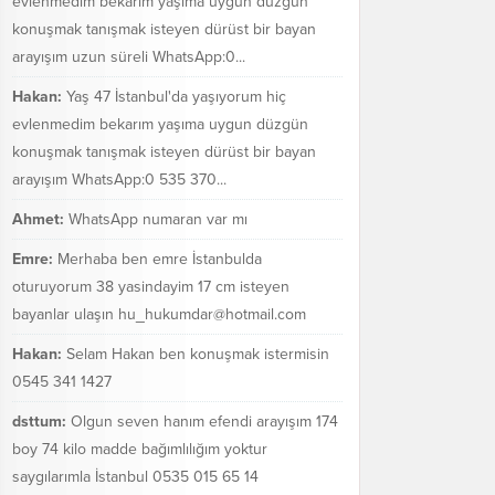
evlenmedim bekarım yaşıma uygun düzgün
konuşmak tanışmak isteyen dürüst bir bayan
arayışım uzun süreli WhatsApp:0...
Hakan:
Yaş 47 İstanbul'da yaşıyorum hiç
evlenmedim bekarım yaşıma uygun düzgün
konuşmak tanışmak isteyen dürüst bir bayan
arayışım WhatsApp:0 535 370...
Ahmet:
WhatsApp numaran var mı
Emre:
Merhaba ben emre İstanbulda
oturuyorum 38 yasindayim 17 cm isteyen
bayanlar ulaşın hu_hukumdar@hotmail.com
Hakan:
Selam Hakan ben konuşmak istermisin
0545 341 1427
dsttum:
Olgun seven hanım efendi arayışım 174
boy 74 kilo madde bağımlılığım yoktur
saygılarımla İstanbul 0535 015 65 14