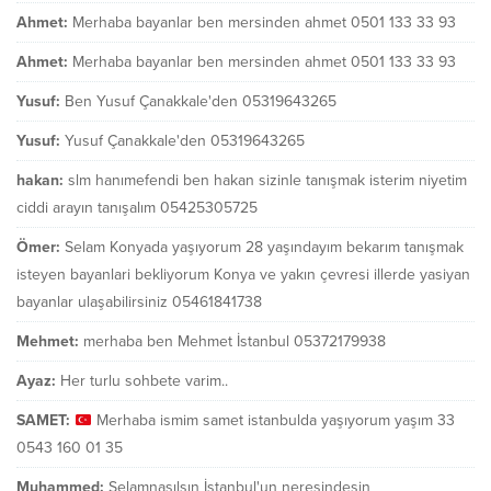
Ahmet:
Merhaba bayanlar ben mersinden ahmet 0501 133 33 93
Ahmet:
Merhaba bayanlar ben mersinden ahmet 0501 133 33 93
Yusuf:
Ben Yusuf Çanakkale'den 05319643265
Yusuf:
Yusuf Çanakkale'den 05319643265
hakan:
slm hanımefendi ben hakan sizinle tanışmak isterim niyetim
ciddi arayın tanışalım 05425305725
Ömer:
Selam Konyada yaşıyorum 28 yaşındayım bekarım tanışmak
isteyen bayanlari bekliyorum Konya ve yakın çevresi illerde yasiyan
bayanlar ulaşabilirsiniz 05461841738
Mehmet:
merhaba ben Mehmet İstanbul 05372179938
Ayaz:
Her turlu sohbete varim..
SAMET:
Merhaba ismim samet istanbulda yaşıyorum yaşım 33
0543 160 01 35
Muhammed:
Selamnasılsın İstanbul'un neresindesin