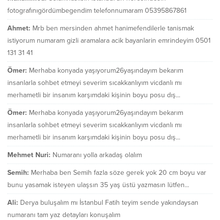
fotografınıgördümbegendim telefonnumaram 05395867861
Ahmet:
Mrb ben mersinden ahmet hanimefendilerle tanismak
istiyorum numaram gizli aramalara acik bayanlarin emrindeyim 0501
131 31 41
Ömer:
Merhaba konyada yaşıyorum26yaşındayım bekarım
insanlarla sohbet etmeyi severim sıcakkanlıyım vicdanlı mı
merhametli bir insanım karşımdaki kişinin boyu posu dış...
Ömer:
Merhaba konyada yaşıyorum26yaşındayım bekarım
insanlarla sohbet etmeyi severim sıcakkanlıyım vicdanlı mı
merhametli bir insanım karşımdaki kişinin boyu posu dış...
Mehmet Nuri:
Numaranı yolla arkadaş olalım
Semih:
Merhaba ben Semih fazla söze gerek yok 20 cm boyu var
bunu yasamak isteyen ulaşsın 35 yaş üstü yazmasın lütfen...
Ali:
Derya buluşalım mı İstanbul Fatih teyim sende yakındaysan
numaranı tam yaz detayları konuşalım