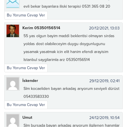
evli bekar bayanlara iliski terapisi 0531 365 08 20
Bu Yoruma Cevap Ver
Kerim 05350156514
20/12/2021, 13:03
55 yas olgun bayim maddì beklentisi olmayan sirdas
yoldas dost olabileceyim duygu doygunlugunu
yasamak yasatmak icin elit hanim efendi arayisim
Istanbul saygilarimla arz 05350156514
Bu Yoruma Cevap Ver
İskender
29/12/2019, 02:41
Slm kocaeliden bayan arkadaş arıyorum seviyeli dürüst
05433583330
Bu Yoruma Cevap Ver
Umut
24/12/2019, 10:54
Slm bursada bayan arkadaş arıyorum ilgilenen hanımlar