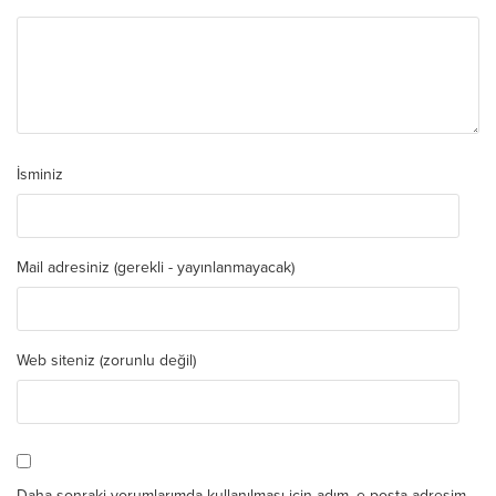
İsminiz
Mail adresiniz (gerekli - yayınlanmayacak)
Web siteniz (zorunlu değil)
Daha sonraki yorumlarımda kullanılması için adım, e-posta adresim