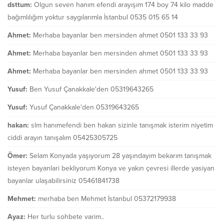
dsttum:
Olgun seven hanım efendi arayışım 174 boy 74 kilo madde
bağımlılığım yoktur saygılarımla İstanbul 0535 015 65 14
Ahmet:
Merhaba bayanlar ben mersinden ahmet 0501 133 33 93
Ahmet:
Merhaba bayanlar ben mersinden ahmet 0501 133 33 93
Ahmet:
Merhaba bayanlar ben mersinden ahmet 0501 133 33 93
Yusuf:
Ben Yusuf Çanakkale'den 05319643265
Yusuf:
Yusuf Çanakkale'den 05319643265
hakan:
slm hanımefendi ben hakan sizinle tanışmak isterim niyetim
ciddi arayın tanışalım 05425305725
Ömer:
Selam Konyada yaşıyorum 28 yaşındayım bekarım tanışmak
isteyen bayanlari bekliyorum Konya ve yakın çevresi illerde yasiyan
bayanlar ulaşabilirsiniz 05461841738
Mehmet:
merhaba ben Mehmet İstanbul 05372179938
Ayaz:
Her turlu sohbete varim..