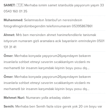
SAMET:
🇹🇷 Merhaba ismim samet istanbulda yaşıyorum yaşım 33
0543 160 01 35
Muhammed:
Selamnasılsın İstanbul'un neresindesin
fotografınıgördümbegendim telefonnumaram 05395867861
Ahmet:
Mrb ben mersinden ahmet hanimefendilerle tanismak
istiyorum numaram gizli aramalara acik bayanlarin emrindeyim 0501
131 31 41
Ömer:
Merhaba konyada yaşıyorum26yaşındayım bekarım
insanlarla sohbet etmeyi severim sıcakkanlıyım vicdanlı mı
merhametli bir insanım karşımdaki kişinin boyu posu dış...
Ömer:
Merhaba konyada yaşıyorum26yaşındayım bekarım
insanlarla sohbet etmeyi severim sıcakkanlıyım vicdanlı mı
merhametli bir insanım karşımdaki kişinin boyu posu dış...
Mehmet Nuri:
Numaranı yolla arkadaş olalım
Semih:
Merhaba ben Semih fazla söze gerek yok 20 cm boyu var