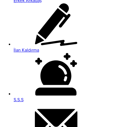
Erkek Arkadaş
İlan Kaldırma
S.S.S