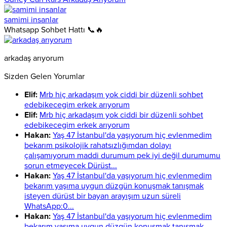
samimi insanlar
Whatsapp Sohbet Hattı 📞🔥
arkadaş arıyorum
Sizden Gelen Yorumlar
Elif:
Mrb hiç arkadaşım yok ciddi bir düzenli sohbet
edebikecegim erkek arıyorum
Elif:
Mrb hiç arkadaşım yok ciddi bir düzenli sohbet
edebikecegim erkek arıyorum
Hakan:
Yaş 47 İstanbul'da yaşıyorum hiç evlenmedim
bekarım psikolojik rahatsızlığımdan dolayı
çalışamıyorum maddi durumum pek iyi değil durumumu
sorun etmeyecek Dürüst...
Hakan:
Yaş 47 İstanbul'da yaşıyorum hiç evlenmedim
bekarım yaşıma uygun düzgün konuşmak tanışmak
isteyen dürüst bir bayan arayışım uzun süreli
WhatsApp:0...
Hakan:
Yaş 47 İstanbul'da yaşıyorum hiç evlenmedim
bekarım yaşıma uygun düzgün konuşmak tanışmak