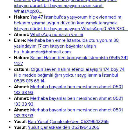
isteyen dürüst bir bayan arayışım uzun süreli
WhatsApp:0...
Hakan:
Yaş 47 İstanbul'da yaşıyorum hiç evlenmedim
bekarım yaşıma uygun düzgün konuşmak tanışmak
isteyen dürüst bir bayan arayışım WhatsApp:0 535 370...
Ahmet:
WhatsApp numaran var mı
Emre:
Merhaba ben emre İstanbulda oturuyorum 38
yasindayim 17 cm isteyen bayanlar ulaşın
hu_hukumdar@hotmail.com
Hakan:
Selam Hakan ben konuşmak istermisin 0545 341
1427
dsttum:
Olgun seven hanım efendi arayışım 174 boy 74
kilo madde bağımlılığım yoktur saygılarımla İstanbul
0535 015 65 14
Ahmet:
Merhaba bayanlar ben mersinden ahmet 0501
133 33 93
Ahmet:
Merhaba bayanlar ben mersinden ahmet 0501
133 33 93
Ahmet:
Merhaba bayanlar ben mersinden ahmet 0501
133 33 93
Yusuf:
Ben Yusuf Çanakkale'den 05319643265
Yusuf:
Yusuf Çanakkale'den 05319643265