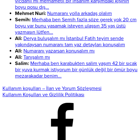
vicdanlı mı merhametli bir insanım karşımdaki kişinin
boyu posu dış...
Mehmet Nuri:
Numaranı yolla arkadaş olalım
Semih:
Merhaba ben Semih fazla söze gerek yok 20 cm
boyu var bunu yasamak isteyen ulaşsın 35 yaş üstü
yazmasın lütfen...
Ali:
Derya buluşalım mı İstanbul Fatih teyim sende
yakındaysan numaranı tam yaz detayları konuşalım
Ali:
Numaranı yazarsan konuşalım mı
Ali:
Tanışalım mı
Salim:
Merhaba ben karabukten salim yaşım 42 bir sıcak
bir yuva kurmak istiyorum bir günlük değil bir ömür boyu
mezarakadar benim...
Kullanım koşulları – İlan ve Yorum Sözleşmesi
Kullanım Koşulları ve Gizlilik Politikası