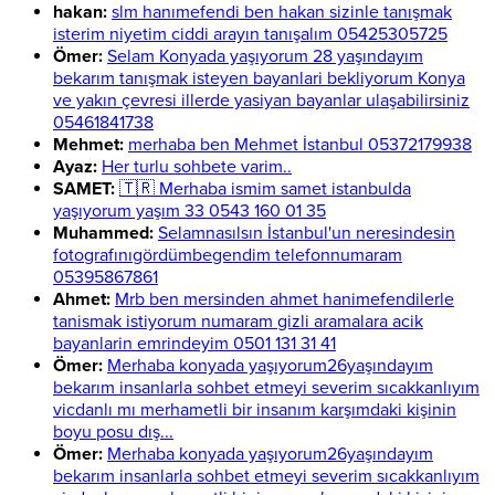
hakan:
slm hanımefendi ben hakan sizinle tanışmak
isterim niyetim ciddi arayın tanışalım 05425305725
Ömer:
Selam Konyada yaşıyorum 28 yaşındayım
bekarım tanışmak isteyen bayanlari bekliyorum Konya
ve yakın çevresi illerde yasiyan bayanlar ulaşabilirsiniz
05461841738
Mehmet:
merhaba ben Mehmet İstanbul 05372179938
Ayaz:
Her turlu sohbete varim..
SAMET:
🇹🇷 Merhaba ismim samet istanbulda
yaşıyorum yaşım 33 0543 160 01 35
Muhammed:
Selamnasılsın İstanbul'un neresindesin
fotografınıgördümbegendim telefonnumaram
05395867861
Ahmet:
Mrb ben mersinden ahmet hanimefendilerle
tanismak istiyorum numaram gizli aramalara acik
bayanlarin emrindeyim 0501 131 31 41
Ömer:
Merhaba konyada yaşıyorum26yaşındayım
bekarım insanlarla sohbet etmeyi severim sıcakkanlıyım
vicdanlı mı merhametli bir insanım karşımdaki kişinin
boyu posu dış...
Ömer:
Merhaba konyada yaşıyorum26yaşındayım
bekarım insanlarla sohbet etmeyi severim sıcakkanlıyım