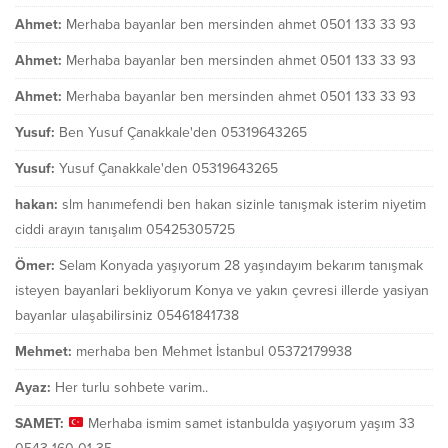
Ahmet:
Merhaba bayanlar ben mersinden ahmet 0501 133 33 93
Ahmet:
Merhaba bayanlar ben mersinden ahmet 0501 133 33 93
Ahmet:
Merhaba bayanlar ben mersinden ahmet 0501 133 33 93
Yusuf:
Ben Yusuf Çanakkale'den 05319643265
Yusuf:
Yusuf Çanakkale'den 05319643265
hakan:
slm hanımefendi ben hakan sizinle tanışmak isterim niyetim
ciddi arayın tanışalım 05425305725
Ömer:
Selam Konyada yaşıyorum 28 yaşındayım bekarım tanışmak
isteyen bayanlari bekliyorum Konya ve yakın çevresi illerde yasiyan
bayanlar ulaşabilirsiniz 05461841738
Mehmet:
merhaba ben Mehmet İstanbul 05372179938
Ayaz:
Her turlu sohbete varim..
SAMET:
Merhaba ismim samet istanbulda yaşıyorum yaşım 33