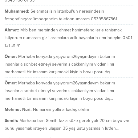
0543 160 01 35
Muhammed:
Selamnasılsın İstanbul'un neresindesin
fotografınıgördümbegendim telefonnumaram 05395867861
Ahmet:
Mrb ben mersinden ahmet hanimefendilerle tanismak
istiyorum numaram gizli aramalara acik bayanlarin emrindeyim 0501
131 31 41
Ömer:
Merhaba konyada yaşıyorum26yaşındayım bekarım
insanlarla sohbet etmeyi severim sıcakkanlıyım vicdanlı mı
merhametli bir insanım karşımdaki kişinin boyu posu dış...
Ömer:
Merhaba konyada yaşıyorum26yaşındayım bekarım
insanlarla sohbet etmeyi severim sıcakkanlıyım vicdanlı mı
merhametli bir insanım karşımdaki kişinin boyu posu dış...
Mehmet Nuri:
Numaranı yolla arkadaş olalım
Semih:
Merhaba ben Semih fazla söze gerek yok 20 cm boyu var
bunu yasamak isteyen ulaşsın 35 yaş üstü yazmasın lütfen...