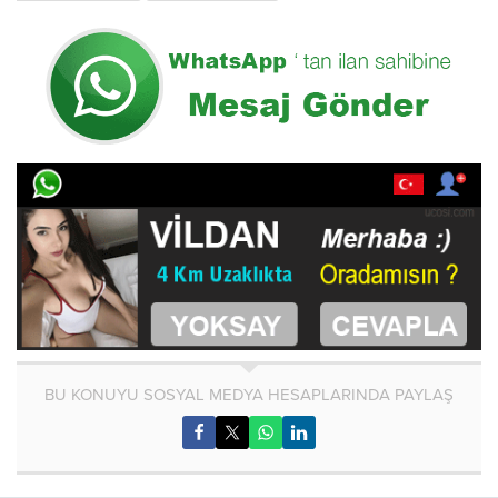
BU KONUYU SOSYAL MEDYA HESAPLARINDA PAYLAŞ