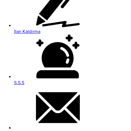
İlan Kaldırma
S.S.S