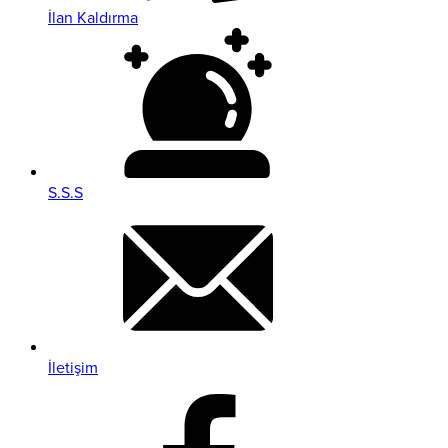
İlan Kaldırma
S.S.S
İletişim