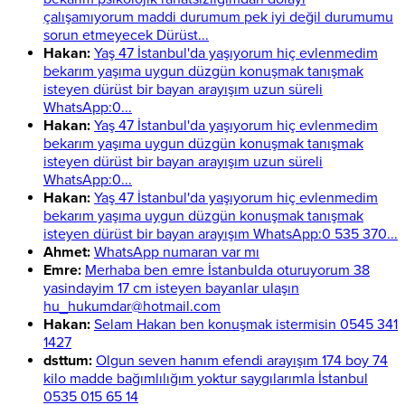
çalışamıyorum maddi durumum pek iyi değil durumumu
sorun etmeyecek Dürüst...
Hakan:
Yaş 47 İstanbul'da yaşıyorum hiç evlenmedim
bekarım yaşıma uygun düzgün konuşmak tanışmak
isteyen dürüst bir bayan arayışım uzun süreli
WhatsApp:0...
Hakan:
Yaş 47 İstanbul'da yaşıyorum hiç evlenmedim
bekarım yaşıma uygun düzgün konuşmak tanışmak
isteyen dürüst bir bayan arayışım uzun süreli
WhatsApp:0...
Hakan:
Yaş 47 İstanbul'da yaşıyorum hiç evlenmedim
bekarım yaşıma uygun düzgün konuşmak tanışmak
isteyen dürüst bir bayan arayışım WhatsApp:0 535 370...
Ahmet:
WhatsApp numaran var mı
Emre:
Merhaba ben emre İstanbulda oturuyorum 38
yasindayim 17 cm isteyen bayanlar ulaşın
hu_hukumdar@hotmail.com
Hakan:
Selam Hakan ben konuşmak istermisin 0545 341
1427
dsttum:
Olgun seven hanım efendi arayışım 174 boy 74
kilo madde bağımlılığım yoktur saygılarımla İstanbul
0535 015 65 14