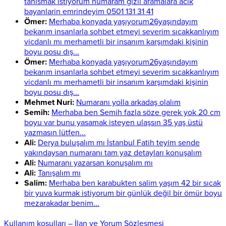
tanismak istiyorum numaram gizli aramalara acik
bayanlarin emrindeyim 0501 131 31 41
Ömer:
Merhaba konyada yaşıyorum26yaşındayım
bekarım insanlarla sohbet etmeyi severim sıcakkanlıyım
vicdanlı mı merhametli bir insanım karşımdaki kişinin
boyu posu dış...
Ömer:
Merhaba konyada yaşıyorum26yaşındayım
bekarım insanlarla sohbet etmeyi severim sıcakkanlıyım
vicdanlı mı merhametli bir insanım karşımdaki kişinin
boyu posu dış...
Mehmet Nuri:
Numaranı yolla arkadaş olalım
Semih:
Merhaba ben Semih fazla söze gerek yok 20 cm
boyu var bunu yasamak isteyen ulaşsın 35 yaş üstü
yazmasın lütfen...
Ali:
Derya buluşalım mı İstanbul Fatih teyim sende
yakındaysan numaranı tam yaz detayları konuşalım
Ali:
Numaranı yazarsan konuşalım mı
Ali:
Tanışalım mı
Salim:
Merhaba ben karabukten salim yaşım 42 bir sıcak
bir yuva kurmak istiyorum bir günlük değil bir ömür boyu
mezarakadar benim...
Kullanım koşulları – İlan ve Yorum Sözleşmesi