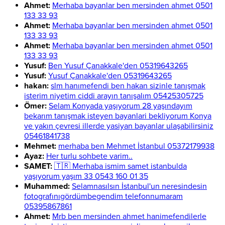
Ahmet:
Merhaba bayanlar ben mersinden ahmet 0501
133 33 93
Ahmet:
Merhaba bayanlar ben mersinden ahmet 0501
133 33 93
Ahmet:
Merhaba bayanlar ben mersinden ahmet 0501
133 33 93
Yusuf:
Ben Yusuf Çanakkale'den 05319643265
Yusuf:
Yusuf Çanakkale'den 05319643265
hakan:
slm hanımefendi ben hakan sizinle tanışmak
isterim niyetim ciddi arayın tanışalım 05425305725
Ömer:
Selam Konyada yaşıyorum 28 yaşındayım
bekarım tanışmak isteyen bayanlari bekliyorum Konya
ve yakın çevresi illerde yasiyan bayanlar ulaşabilirsiniz
05461841738
Mehmet:
merhaba ben Mehmet İstanbul 05372179938
Ayaz:
Her turlu sohbete varim..
SAMET:
🇹🇷 Merhaba ismim samet istanbulda
yaşıyorum yaşım 33 0543 160 01 35
Muhammed:
Selamnasılsın İstanbul'un neresindesin
fotografınıgördümbegendim telefonnumaram
05395867861
Ahmet:
Mrb ben mersinden ahmet hanimefendilerle