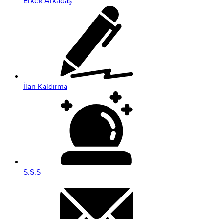
Erkek Arkadaş
İlan Kaldırma
S.S.S