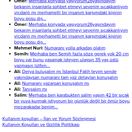
Ömer:
Merhaba konyada yaşıyorum26yaşındayım
bekarım insanlarla sohbet etmeyi severim sıcakkanlıyım
vicdanlı mı merhametli bir insanım karşımdaki kişinin
boyu posu dış...
Ömer:
Merhaba konyada yaşıyorum26yaşındayım
bekarım insanlarla sohbet etmeyi severim sıcakkanlıyım
vicdanlı mı merhametli bir insanım karşımdaki kişinin
boyu posu dış...
Mehmet Nuri:
Numaranı yolla arkadaş olalım
Semih:
Merhaba ben Semih fazla söze gerek yok 20 cm
boyu var bunu yasamak isteyen ulaşsın 35 yaş üstü
yazmasın lütfen...
Ali:
Derya buluşalım mı İstanbul Fatih teyim sende
yakındaysan numaranı tam yaz detayları konuşalım
Ali:
Numaranı yazarsan konuşalım mı
Ali:
Tanışalım mı
Salim:
Merhaba ben karabukten salim yaşım 42 bir sıcak
bir yuva kurmak istiyorum bir günlük değil bir ömür boyu
mezarakadar benim...
Kullanım koşulları – İlan ve Yorum Sözleşmesi
Kullanım Koşulları ve Gizlilik Politikası