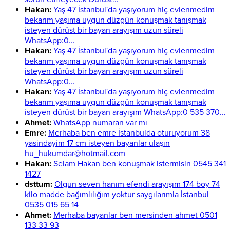
Hakan:
Yaş 47 İstanbul'da yaşıyorum hiç evlenmedim
bekarım yaşıma uygun düzgün konuşmak tanışmak
isteyen dürüst bir bayan arayışım uzun süreli
WhatsApp:0...
Hakan:
Yaş 47 İstanbul'da yaşıyorum hiç evlenmedim
bekarım yaşıma uygun düzgün konuşmak tanışmak
isteyen dürüst bir bayan arayışım uzun süreli
WhatsApp:0...
Hakan:
Yaş 47 İstanbul'da yaşıyorum hiç evlenmedim
bekarım yaşıma uygun düzgün konuşmak tanışmak
isteyen dürüst bir bayan arayışım WhatsApp:0 535 370...
Ahmet:
WhatsApp numaran var mı
Emre:
Merhaba ben emre İstanbulda oturuyorum 38
yasindayim 17 cm isteyen bayanlar ulaşın
hu_hukumdar@hotmail.com
Hakan:
Selam Hakan ben konuşmak istermisin 0545 341
1427
dsttum:
Olgun seven hanım efendi arayışım 174 boy 74
kilo madde bağımlılığım yoktur saygılarımla İstanbul
0535 015 65 14
Ahmet:
Merhaba bayanlar ben mersinden ahmet 0501
133 33 93