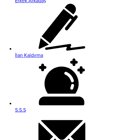
Erkek Arkadaş
İlan Kaldırma
S.S.S