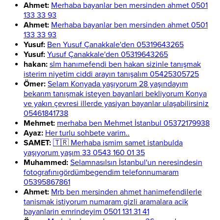
Ahmet:
Merhaba bayanlar ben mersinden ahmet 0501
133 33 93
Ahmet:
Merhaba bayanlar ben mersinden ahmet 0501
133 33 93
Yusuf:
Ben Yusuf Çanakkale'den 05319643265
Yusuf:
Yusuf Çanakkale'den 05319643265
hakan:
slm hanımefendi ben hakan sizinle tanışmak
isterim niyetim ciddi arayın tanışalım 05425305725
Ömer:
Selam Konyada yaşıyorum 28 yaşındayım
bekarım tanışmak isteyen bayanlari bekliyorum Konya
ve yakın çevresi illerde yasiyan bayanlar ulaşabilirsiniz
05461841738
Mehmet:
merhaba ben Mehmet İstanbul 05372179938
Ayaz:
Her turlu sohbete varim..
SAMET:
🇹🇷 Merhaba ismim samet istanbulda
yaşıyorum yaşım 33 0543 160 01 35
Muhammed:
Selamnasılsın İstanbul'un neresindesin
fotografınıgördümbegendim telefonnumaram
05395867861
Ahmet:
Mrb ben mersinden ahmet hanimefendilerle
tanismak istiyorum numaram gizli aramalara acik
bayanlarin emrindeyim 0501 131 31 41