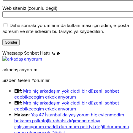
Web siteniz (zorunlu değil)
Daha sonraki yorumlarımda kullanılması için adım, e-posta
adresim ve site adresim bu tarayıcıya kaydedilsin.
Whatsapp Sohbet Hattı 📞🔥
arkadaş arıyorum
Sizden Gelen Yorumlar
Elif:
Mrb hiç arkadaşım yok ciddi bir düzenli sohbet
edebikecegim erkek arıyorum
Elif:
Mrb hiç arkadaşım yok ciddi bir düzenli sohbet
edebikecegim erkek arıyorum
Hakan:
Yaş 47 İstanbul'da yaşıyorum hiç evlenmedim
bekarım psikolojik rahatsızlığımdan dolayı
çalışamıyorum maddi durumum pek iyi değil durumumu
sorun etmeyecek Dürüst...