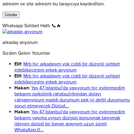
adresim ve site adresim bu tarayıcıya kaydedilsin.
Whatsapp Sohbet Hattı 📞🔥
arkadaş arıyorum
Sizden Gelen Yorumlar
Elif:
Mrb hiç arkadaşım yok ciddi bir düzenli sohbet
edebikecegim erkek arıyorum
Elif:
Mrb hiç arkadaşım yok ciddi bir düzenli sohbet
edebikecegim erkek arıyorum
Hakan:
Yaş 47 İstanbul'da yaşıyorum hiç evlenmedim
bekarım psikolojik rahatsızlığımdan dolayı
çalışamıyorum maddi durumum pek iyi değil durumumu
sorun etmeyecek Dürüst...
Hakan:
Yaş 47 İstanbul'da yaşıyorum hiç evlenmedim
bekarım yaşıma uygun düzgün konuşmak tanışmak
isteyen dürüst bir bayan arayışım uzun süreli
WhatsApp:0...