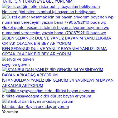
TATİL İÇİN TÜRKİYE’YE GELİYORUMM!!
Ne istediğini bilen istanbul içi bayanları bekliyorum
Guzel gunler yasamak icin bir bayan ariyorum beyenen wp
numarami vereceyim yazsin bana +79067921110 buda wp
BEN SEDANUR DUL VE YANLIZ BAYANIM YANLIZLIGIMA
ORTAK OLACAK BIR BEY ARIYORUM
saygı ve güven
İSTANBULDAN YANLİZ BİR GENCİM 34 YASİNDAYİM BAYAN
ARKADAŞ ARİYORUM
birlikte yaşayacağım ciddi dürüst bayan arıyorum
İstanbul dan Bayan arkadaş arıyorum
Yorumlar