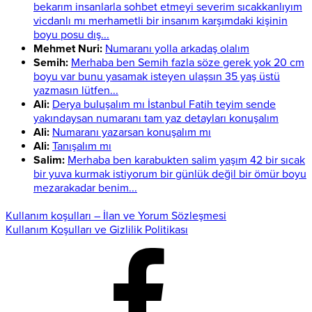
bekarım insanlarla sohbet etmeyi severim sıcakkanlıyım
vicdanlı mı merhametli bir insanım karşımdaki kişinin
boyu posu dış...
Mehmet Nuri:
Numaranı yolla arkadaş olalım
Semih:
Merhaba ben Semih fazla söze gerek yok 20 cm
boyu var bunu yasamak isteyen ulaşsın 35 yaş üstü
yazmasın lütfen...
Ali:
Derya buluşalım mı İstanbul Fatih teyim sende
yakındaysan numaranı tam yaz detayları konuşalım
Ali:
Numaranı yazarsan konuşalım mı
Ali:
Tanışalım mı
Salim:
Merhaba ben karabukten salim yaşım 42 bir sıcak
bir yuva kurmak istiyorum bir günlük değil bir ömür boyu
mezarakadar benim...
Kullanım koşulları – İlan ve Yorum Sözleşmesi
Kullanım Koşulları ve Gizlilik Politikası