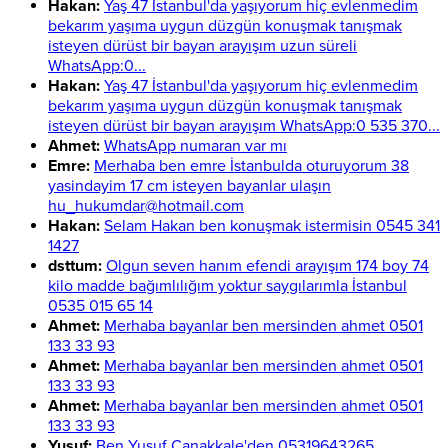
Hakan:
Yaş 47 İstanbul'da yaşıyorum hiç evlenmedim
bekarım yaşıma uygun düzgün konuşmak tanışmak
isteyen dürüst bir bayan arayışım uzun süreli
WhatsApp:0...
Hakan:
Yaş 47 İstanbul'da yaşıyorum hiç evlenmedim
bekarım yaşıma uygun düzgün konuşmak tanışmak
isteyen dürüst bir bayan arayışım WhatsApp:0 535 370...
Ahmet:
WhatsApp numaran var mı
Emre:
Merhaba ben emre İstanbulda oturuyorum 38
yasindayim 17 cm isteyen bayanlar ulaşın
hu_hukumdar@hotmail.com
Hakan:
Selam Hakan ben konuşmak istermisin 0545 341
1427
dsttum:
Olgun seven hanım efendi arayışım 174 boy 74
kilo madde bağımlılığım yoktur saygılarımla İstanbul
0535 015 65 14
Ahmet:
Merhaba bayanlar ben mersinden ahmet 0501
133 33 93
Ahmet:
Merhaba bayanlar ben mersinden ahmet 0501
133 33 93
Ahmet:
Merhaba bayanlar ben mersinden ahmet 0501
133 33 93
Yusuf:
Ben Yusuf Çanakkale'den 05319643265