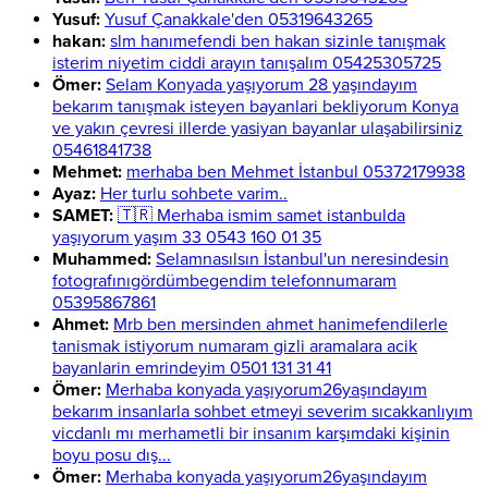
Yusuf:
Yusuf Çanakkale'den 05319643265
hakan:
slm hanımefendi ben hakan sizinle tanışmak
isterim niyetim ciddi arayın tanışalım 05425305725
Ömer:
Selam Konyada yaşıyorum 28 yaşındayım
bekarım tanışmak isteyen bayanlari bekliyorum Konya
ve yakın çevresi illerde yasiyan bayanlar ulaşabilirsiniz
05461841738
Mehmet:
merhaba ben Mehmet İstanbul 05372179938
Ayaz:
Her turlu sohbete varim..
SAMET:
🇹🇷 Merhaba ismim samet istanbulda
yaşıyorum yaşım 33 0543 160 01 35
Muhammed:
Selamnasılsın İstanbul'un neresindesin
fotografınıgördümbegendim telefonnumaram
05395867861
Ahmet:
Mrb ben mersinden ahmet hanimefendilerle
tanismak istiyorum numaram gizli aramalara acik
bayanlarin emrindeyim 0501 131 31 41
Ömer:
Merhaba konyada yaşıyorum26yaşındayım
bekarım insanlarla sohbet etmeyi severim sıcakkanlıyım
vicdanlı mı merhametli bir insanım karşımdaki kişinin
boyu posu dış...
Ömer:
Merhaba konyada yaşıyorum26yaşındayım