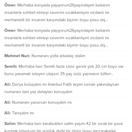
Ömer:
Merhaba konyada yaşıyorum26yaşındayım bekarım
insanlarla sohbet etmeyi severim sıcakkanlıyım vicdanlı mı
merhametli bir insanım karşımdaki kişinin boyu posu dış...
Ömer:
Merhaba konyada yaşıyorum26yaşındayım bekarım
insanlarla sohbet etmeyi severim sıcakkanlıyım vicdanlı mı
merhametli bir insanım karşımdaki kişinin boyu posu dış...
Mehmet Nuri:
Numaranı yolla arkadaş olalım
Semih:
Merhaba ben Semih fazla söze gerek yok 20 cm boyu var
bunu yasamak isteyen ulaşsın 35 yaş üstü yazmasın lütfen...
Ali:
Derya buluşalım mı İstanbul Fatih teyim sende yakındaysan
numaranı tam yaz detayları konuşalım
Ali:
Numaranı yazarsan konuşalım mı
Ali:
Tanışalım mı
Salim:
Merhaba ben karabukten salim yaşım 42 bir sıcak bir yuva
kurmak istiyorum bir günlük değil bir ömür boyu mezarakadar