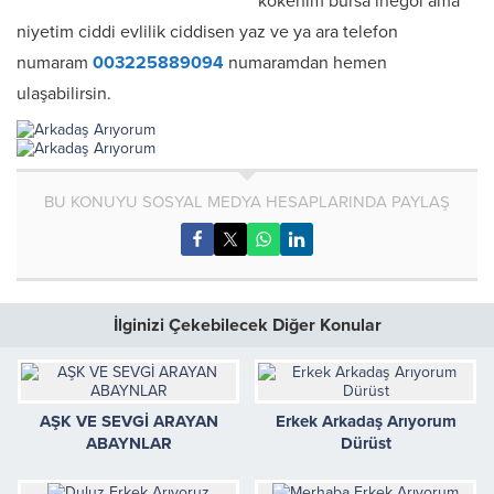
kokenim bursa inegol ama
niyetim ciddi evlilik ciddisen yaz ve ya ara telefon
numaram
003225889094
numaramdan hemen
ulaşabilirsin.
BU KONUYU SOSYAL MEDYA HESAPLARINDA PAYLAŞ
İlginizi Çekebilecek Diğer Konular
AŞK VE SEVGİ ARAYAN
Erkek Arkadaş Arıyorum
ABAYNLAR
Dürüst