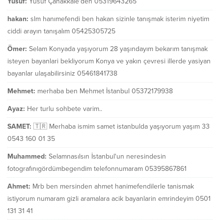
Yusuf:
Yusuf Çanakkale'den 05319643265
hakan:
slm hanımefendi ben hakan sizinle tanışmak isterim niyetim
ciddi arayın tanışalım 05425305725
Ömer:
Selam Konyada yaşıyorum 28 yaşındayım bekarım tanışmak
isteyen bayanlari bekliyorum Konya ve yakın çevresi illerde yasiyan
bayanlar ulaşabilirsiniz 05461841738
Mehmet:
merhaba ben Mehmet İstanbul 05372179938
Ayaz:
Her turlu sohbete varim..
SAMET:
🇹🇷 Merhaba ismim samet istanbulda yaşıyorum yaşım 33
0543 160 01 35
Muhammed:
Selamnasılsın İstanbul'un neresindesin
fotografınıgördümbegendim telefonnumaram 05395867861
Ahmet:
Mrb ben mersinden ahmet hanimefendilerle tanismak
istiyorum numaram gizli aramalara acik bayanlarin emrindeyim 0501
131 31 41