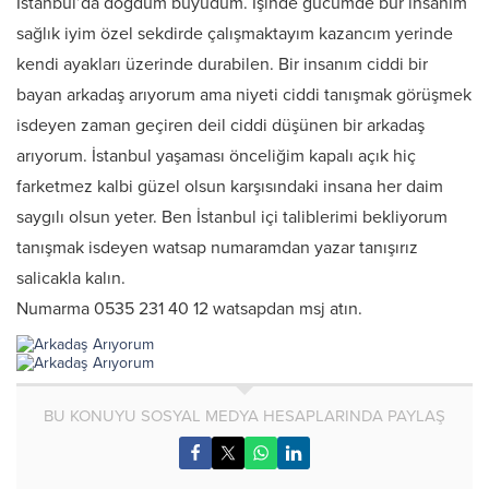
İstanbul’da doğdum büyüdüm. İşinde gucumde bur insanim
sağlık iyim özel sekdirde çalışmaktayım kazancım yerinde
kendi ayakları üzerinde durabilen. Bir insanım ciddi bir
bayan arkadaş arıyorum ama niyeti ciddi tanışmak görüşmek
isdeyen zaman geçiren deil ciddi düşünen bir arkadaş
arıyorum. İstanbul yaşaması önceliğim kapalı açık hiç
farketmez kalbi güzel olsun karşısındaki insana her daim
saygılı olsun yeter. Ben İstanbul içi taliblerimi bekliyorum
tanışmak isdeyen watsap numaramdan yazar tanışırız
salicakla kalın.
Numarma 0535 231 40 12 watsapdan msj atın.
BU KONUYU SOSYAL MEDYA HESAPLARINDA PAYLAŞ