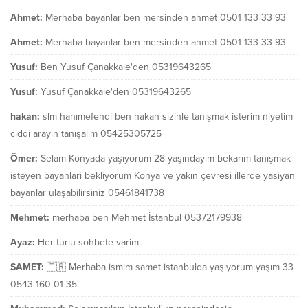
Ahmet:
Merhaba bayanlar ben mersinden ahmet 0501 133 33 93
Ahmet:
Merhaba bayanlar ben mersinden ahmet 0501 133 33 93
Yusuf:
Ben Yusuf Çanakkale'den 05319643265
Yusuf:
Yusuf Çanakkale'den 05319643265
hakan:
slm hanımefendi ben hakan sizinle tanışmak isterim niyetim
ciddi arayın tanışalım 05425305725
Ömer:
Selam Konyada yaşıyorum 28 yaşındayım bekarım tanışmak
isteyen bayanlari bekliyorum Konya ve yakın çevresi illerde yasiyan
bayanlar ulaşabilirsiniz 05461841738
Mehmet:
merhaba ben Mehmet İstanbul 05372179938
Ayaz:
Her turlu sohbete varim..
SAMET:
🇹🇷 Merhaba ismim samet istanbulda yaşıyorum yaşım 33
0543 160 01 35