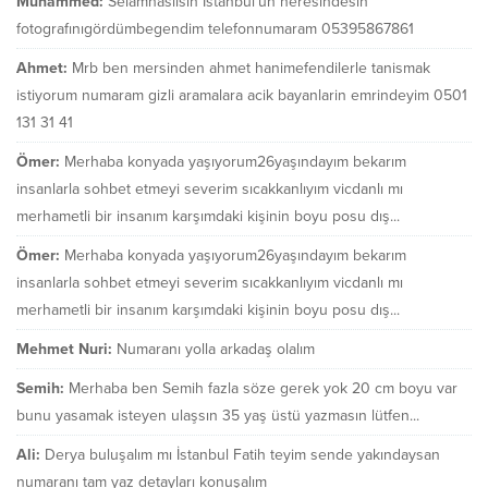
Muhammed:
Selamnasılsın İstanbul'un neresindesin
fotografınıgördümbegendim telefonnumaram 05395867861
Ahmet:
Mrb ben mersinden ahmet hanimefendilerle tanismak
istiyorum numaram gizli aramalara acik bayanlarin emrindeyim 0501
131 31 41
Ömer:
Merhaba konyada yaşıyorum26yaşındayım bekarım
insanlarla sohbet etmeyi severim sıcakkanlıyım vicdanlı mı
merhametli bir insanım karşımdaki kişinin boyu posu dış...
Ömer:
Merhaba konyada yaşıyorum26yaşındayım bekarım
insanlarla sohbet etmeyi severim sıcakkanlıyım vicdanlı mı
merhametli bir insanım karşımdaki kişinin boyu posu dış...
Mehmet Nuri:
Numaranı yolla arkadaş olalım
Semih:
Merhaba ben Semih fazla söze gerek yok 20 cm boyu var
bunu yasamak isteyen ulaşsın 35 yaş üstü yazmasın lütfen...
Ali:
Derya buluşalım mı İstanbul Fatih teyim sende yakındaysan
numaranı tam yaz detayları konuşalım