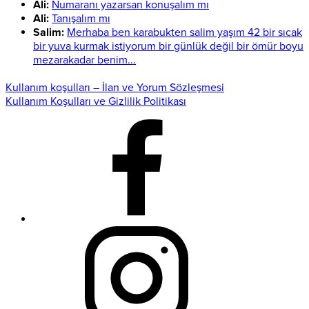
Ali:
Numaranı yazarsan konuşalım mı
Ali:
Tanışalım mı
Salim:
Merhaba ben karabukten salim yaşım 42 bir sıcak
bir yuva kurmak istiyorum bir günlük değil bir ömür boyu
mezarakadar benim...
Kullanım koşulları – İlan ve Yorum Sözleşmesi
Kullanım Koşulları ve Gizlilik Politikası