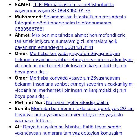
SAMET:
🇹🇷 Merhaba ismim samet istanbulda
yaşıyorum yaşım 33 0543 160 01 35
Muhammed:
Selamnasılsın İstanbul'un neresindesin
fotografınıgördümbegendim telefonnumaram
05395867861
Ahmet:
Mrb ben mersinden ahmet hanimefendilerle
tanismak istiyorum numaram gizli aramalara acik
bayanlarin emrindeyim 0501 131 31 41
Ömer:
Merhaba konyada yaşıyorum26yaşındayım
bekarım insanlarla sohbet etmeyi severim sıcakkanlıyım
vicdanlı mı merhametli bir insanım karşımdaki kişinin
boyu posu dış...
Ömer:
Merhaba konyada yaşıyorum26yaşındayım
bekarım insanlarla sohbet etmeyi severim sıcakkanlıyım
vicdanlı mı merhametli bir insanım karşımdaki kişinin
boyu posu dış...
Mehmet Nuri:
Numaranı yolla arkadaş olalım
Semih:
Merhaba ben Semih fazla söze gerek yok 20 cm
boyu var bunu yasamak isteyen ulaşsın 35 yaş üstü
yazmasın lütfen...
Ali:
Derya buluşalım mı İstanbul Fatih teyim sende
yakındaysan numaranı tam yaz detayları konuşalım