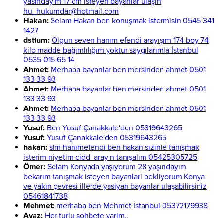
yasindayim 17 cm isteyen bayanlar ulaşın
hu_hukumdar@hotmail.com
Hakan:
Selam Hakan ben konuşmak istermisin 0545 341
1427
dsttum:
Olgun seven hanım efendi arayışım 174 boy 74
kilo madde bağımlılığım yoktur saygılarımla İstanbul
0535 015 65 14
Ahmet:
Merhaba bayanlar ben mersinden ahmet 0501
133 33 93
Ahmet:
Merhaba bayanlar ben mersinden ahmet 0501
133 33 93
Ahmet:
Merhaba bayanlar ben mersinden ahmet 0501
133 33 93
Yusuf:
Ben Yusuf Çanakkale'den 05319643265
Yusuf:
Yusuf Çanakkale'den 05319643265
hakan:
slm hanımefendi ben hakan sizinle tanışmak
isterim niyetim ciddi arayın tanışalım 05425305725
Ömer:
Selam Konyada yaşıyorum 28 yaşındayım
bekarım tanışmak isteyen bayanlari bekliyorum Konya
ve yakın çevresi illerde yasiyan bayanlar ulaşabilirsiniz
05461841738
Mehmet:
merhaba ben Mehmet İstanbul 05372179938
Ayaz:
Her turlu sohbete varim..