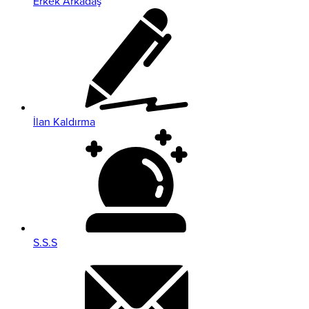
Erkek Arkadaş
İlan Kaldırma
S.S.S