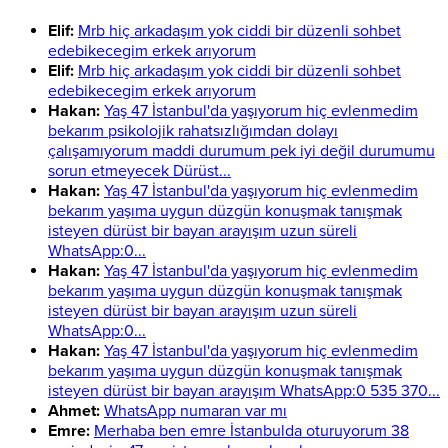
Elif:
Mrb hiç arkadaşım yok ciddi bir düzenli sohbet
edebikecegim erkek arıyorum
Elif:
Mrb hiç arkadaşım yok ciddi bir düzenli sohbet
edebikecegim erkek arıyorum
Hakan:
Yaş 47 İstanbul'da yaşıyorum hiç evlenmedim
bekarım psikolojik rahatsızlığımdan dolayı
çalışamıyorum maddi durumum pek iyi değil durumumu
sorun etmeyecek Dürüst...
Hakan:
Yaş 47 İstanbul'da yaşıyorum hiç evlenmedim
bekarım yaşıma uygun düzgün konuşmak tanışmak
isteyen dürüst bir bayan arayışım uzun süreli
WhatsApp:0...
Hakan:
Yaş 47 İstanbul'da yaşıyorum hiç evlenmedim
bekarım yaşıma uygun düzgün konuşmak tanışmak
isteyen dürüst bir bayan arayışım uzun süreli
WhatsApp:0...
Hakan:
Yaş 47 İstanbul'da yaşıyorum hiç evlenmedim
bekarım yaşıma uygun düzgün konuşmak tanışmak
isteyen dürüst bir bayan arayışım WhatsApp:0 535 370...
Ahmet:
WhatsApp numaran var mı
Emre:
Merhaba ben emre İstanbulda oturuyorum 38